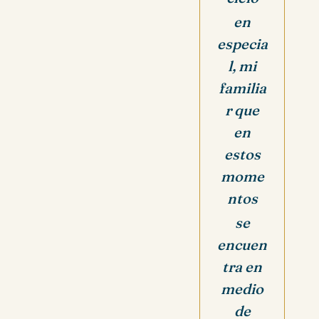
en
especia
l, mi
familia
r que
en
estos
mome
ntos
se
encuen
tra en
medio
de