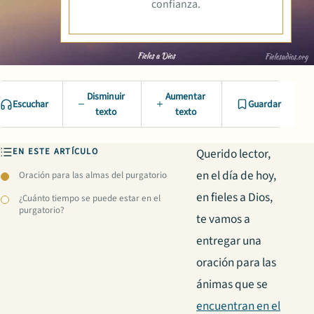
confianza.
Disminuir
Aumentar
Escuchar
Guardar
texto
texto
EN ESTE ARTÍCULO
Querido lector,
en el día de hoy,
Oración para las almas del purgatorio
en fieles a Dios,
¿Cuánto tiempo se puede estar en el
purgatorio?
te vamos a
entregar una
oración para las
ánimas que se
encuentran en el