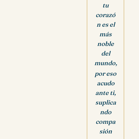
tu
corazó
n es el
más
noble
del
mundo,
por eso
acudo
ante ti,
suplica
ndo
compa
sión