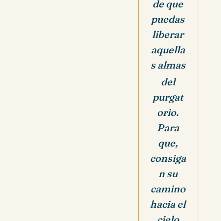
de que
puedas
liberar
aquella
s almas
del
purgat
orio.
Para
que,
consiga
n su
camino
hacia el
cielo