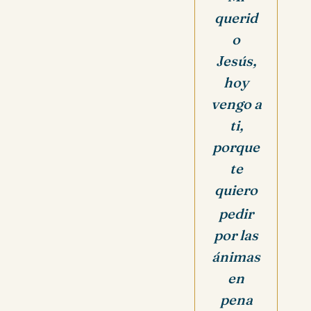
querid
o
Jesús,
hoy
vengo a
ti,
porque
te
quiero
pedir
por las
ánimas
en
pena