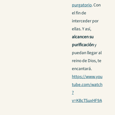
purgatorio
. Con
el fin de
interceder por
ellas. Y así,
alcancen su
purificación
y
puedan llegar al
reino de Dios, te
encantará.
https://www.you
tube.com/watch
?
v=KBcTSuxHF9A