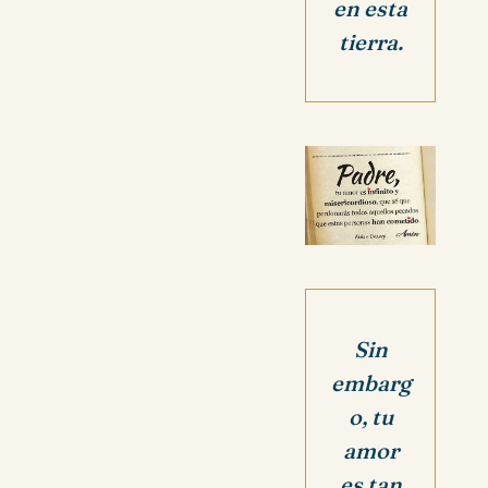
en esta
tierra.
Sin
embarg
o, tu
amor
es tan