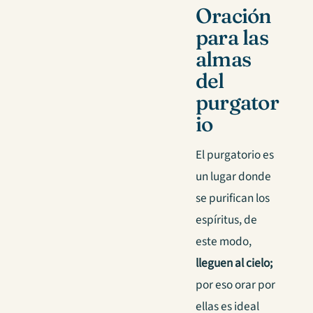
Oración
para las
almas
del
purgator
io
El purgatorio es
un lugar donde
se purifican los
espíritus, de
este modo,
lleguen al cielo;
por eso orar por
ellas es ideal