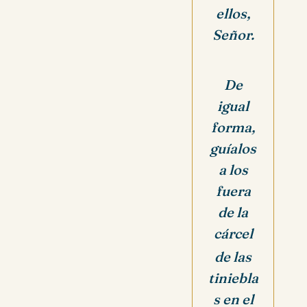
ellos,
Señor.
De
igual
forma,
guíalos
a los
fuera
de la
cárcel
de las
tiniebla
s en el