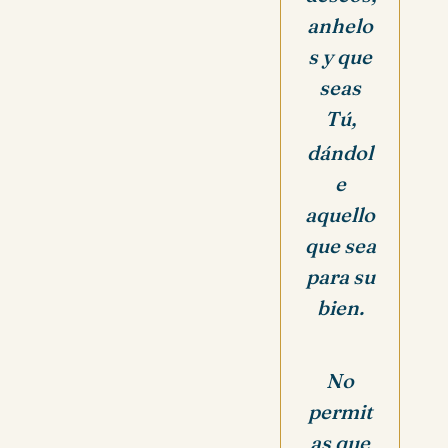
anhelo
s y que
seas
Tú,
dándol
e
aquello
que sea
para su
bien.
No
permit
as que