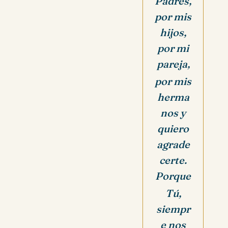
Padres,
por mis
hijos,
por mi
pareja,
por mis
herma
nos y
quiero
agrade
certe.
Porque
Tú,
siempr
e nos