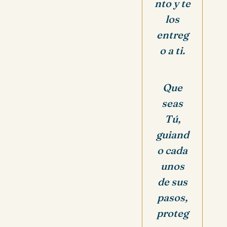
nto y te
los
entreg
o a ti.
Que
seas
Tú,
guiand
o cada
unos
de sus
pasos,
proteg