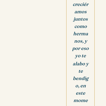
creciér
amos
juntos
como
herma
nos, y
por eso
yo te
alabo y
te
bendig
o, en
este
mome