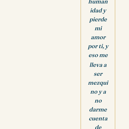
human
idad y
pierde
mi
amor
por ti, y
eso me
lleva a
ser
mezqui
no y a
no
darme
cuenta
de