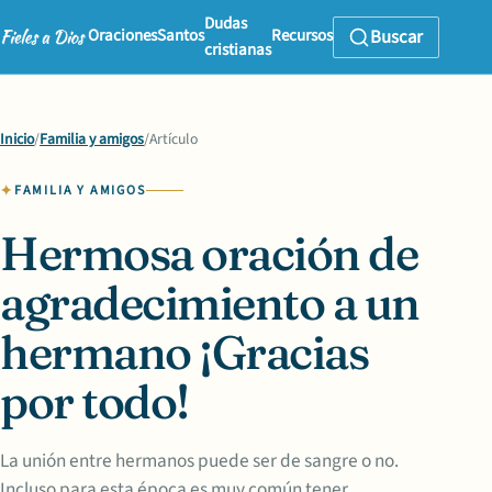
Dudas
Oraciones
Santos
Recursos
Buscar
cristianas
Inicio
/
Familia y amigos
/
Artículo
FAMILIA Y AMIGOS
Hermosa oración de
agradecimiento a un
hermano ¡Gracias
por todo!
La unión entre hermanos puede ser de sangre o no.
Incluso para esta época es muy común tener