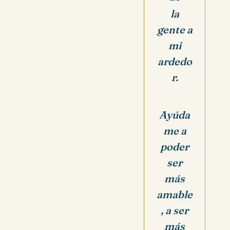
la
gente a
mi
ardedo
r.
Ayúda
me a
poder
ser
más
amable
, a ser
más