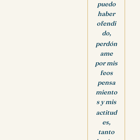
puedo
haber
ofendi
do,
perdón
ame
por mis
feos
pensa
miento
s y mis
actitud
es,
tanto