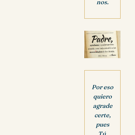
nos.
Por eso
quiero
agrade
certe,
pues
Tú,