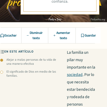
confianza.
Disminuir
Aumentar
Escuchar
Guardar
texto
texto
EN ESTE ARTÍCULO
La familia un
pilar muy
Alejar a malas personas de tu vida de
una manera efectiva
importante en la
El significado de Dios en medio de las
sociedad
. Por lo
familias.
que necesita
estar bendecida
y rodeada de
personas