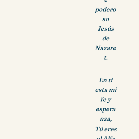
podero
so
Jesús
de
Nazare
t.
En ti
esta mi
fe y
espera
nza,
Tú eres
el Alfa