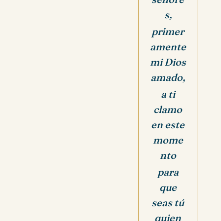
s,
primer
amente
mi Dios
amado,
a ti
clamo
en este
mome
nto
para
que
seas tú
quien