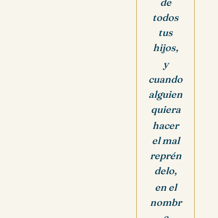
de
todos
tus
hijos,
y
cuando
alguien
quiera
hacer
el mal
reprén
delo,
en el
nombr
e