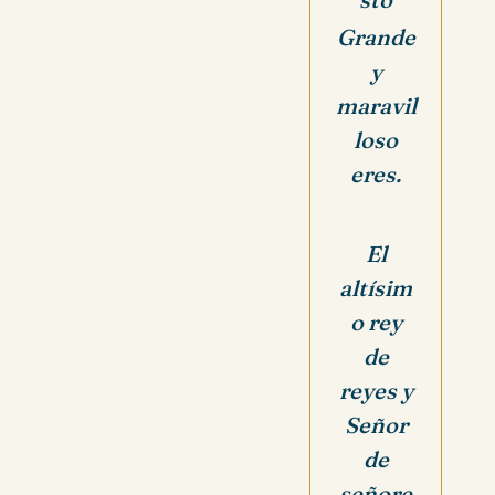
Grande
y
maravil
loso
eres.
El
altísim
o rey
de
reyes y
Señor
de
señore