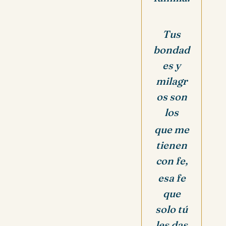
Tus
bondad
es y
milagr
os son
los
que me
tienen
con fe,
esa fe
que
solo tú
les das