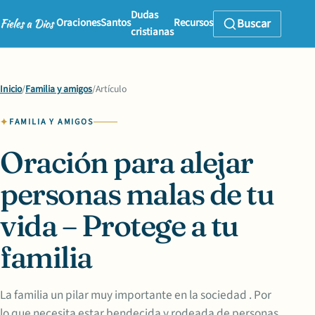
Dudas
Oraciones
Santos
Recursos
Buscar
cristianas
Inicio
/
Familia y amigos
/
Artículo
FAMILIA Y AMIGOS
Oración para alejar
personas malas de tu
vida – Protege a tu
familia
La familia un pilar muy importante en la sociedad . Por
lo que necesita estar bendecida y rodeada de personas