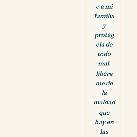
e a mi
familia
y
protég
ela de
todo
mal,
libéra
me de
la
maldad
que
hay en
las