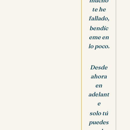
mucho
te he
fallado,
bendíc
eme en
lo poco.
Desde
ahora
en
adelant
e
solo tú
puedes