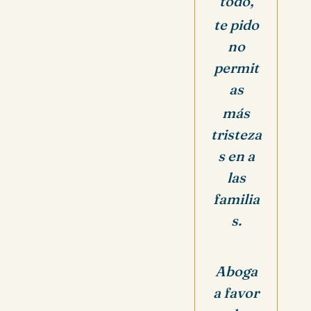
todo,
te pido
no
permit
as
más
tristeza
s en a
las
familia
s.
Aboga
a favor