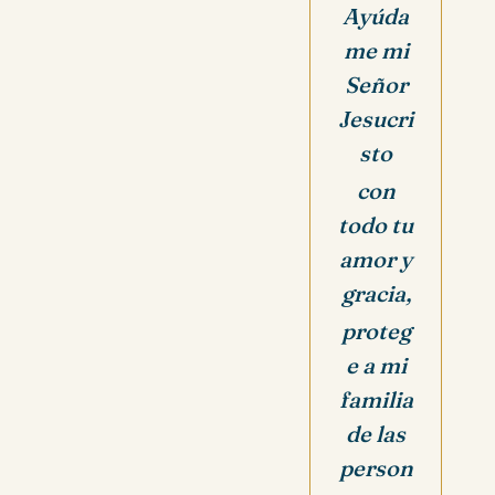
Ayúda
me mi
Señor
Jesucri
sto
con
todo tu
amor y
gracia,
proteg
e a mi
familia
de las
person