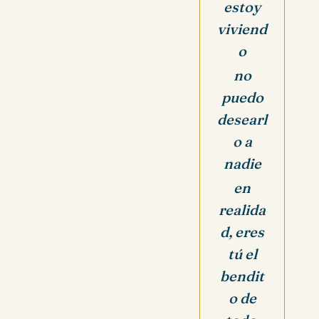
estoy
viviend
o
no
puedo
desearl
o a
nadie
en
realida
d, eres
tú el
bendit
o de