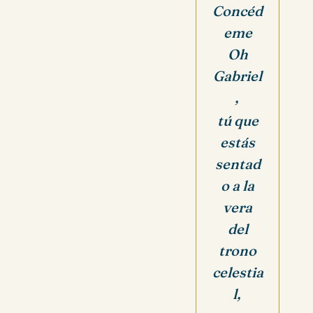
Concéd
eme
Oh
Gabriel
,
tú que
estás
sentad
o a la
vera
del
trono
celestia
l,