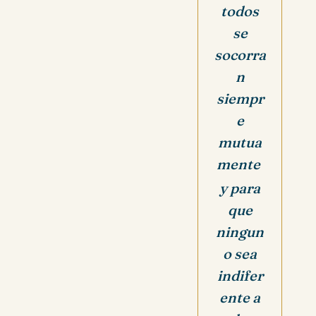
todos
se
socorra
n
siempr
e
mutua
mente
y para
que
ningun
o sea
indifer
ente a