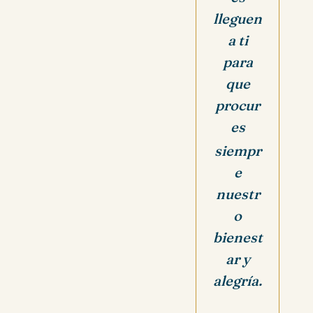
lleguen
a ti
para
que
procur
es
siempr
e
nuestr
o
bienest
ar y
alegría.