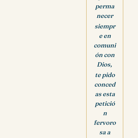
perma
necer
siempr
e en
comuni
ón con
Dios,
te pido
conced
as esta
petició
n
fervoro
sa a