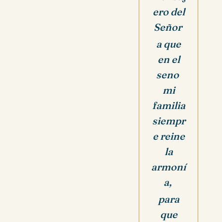
ero del
Señor
a que
en el
seno
mi
familia
siempr
e reine
la
armoní
a,
para
que