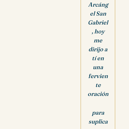
Arcáng
el San
Gabriel
,
hoy
me
dirijo a
tí en
una
fervien
te
oración
para
suplica