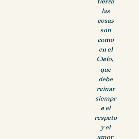
tierra
las
cosas
son
como
en el
Cielo,
que
debe
reinar
siempr
e el
respeto
y el
amor