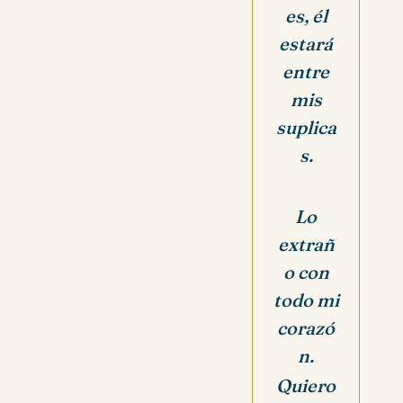
es, él
estará
entre
mis
suplica
s.
Lo
extrañ
o con
todo mi
corazó
n.
Quiero