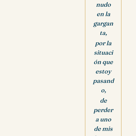
nudo
en la
gargan
ta,
por la
situaci
ón que
estoy
pasand
o,
de
perder
a uno
de mis