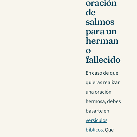
oración
de
salmos
para un
herman
o
fallecido
En caso de que
quieras realizar
una oración
hermosa, debes
basarte en
versículos
bíblicos
. Que