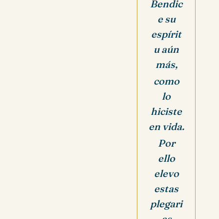
Bendic
e su
espírit
u aún
más,
como
lo
hiciste
en vida.
Por
ello
elevo
estas
plegari
as