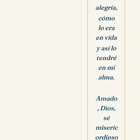
alegría,
cómo
lo era
en vida
y así lo
tendré
en mi
alma.
Amado
, Dios,
sé
miseric
ordioso