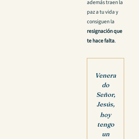
además traen la
paz a tu vida y
consiguen la
resignación que
te hace falta
.
Venera
do
Señor,
Jesús,
hoy
tengo
un