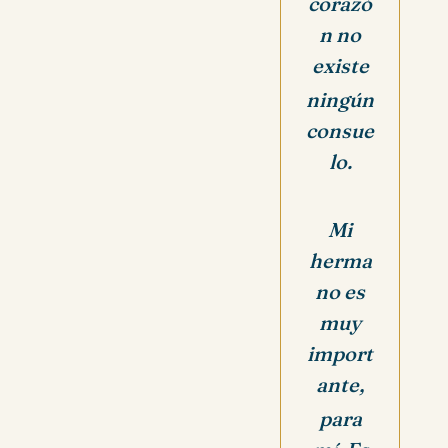
corazó
n no
existe
ningún
consue
lo.
Mi
herma
no es
muy
import
ante,
para