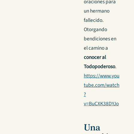
oraciones para
un hermano
fallecido.
Otorgando
bendiciones en
el camino a
conocer al
Todopoderoso
.
https://www.you
tube.com/watch
?
v=BuCXK38DYJo
Una