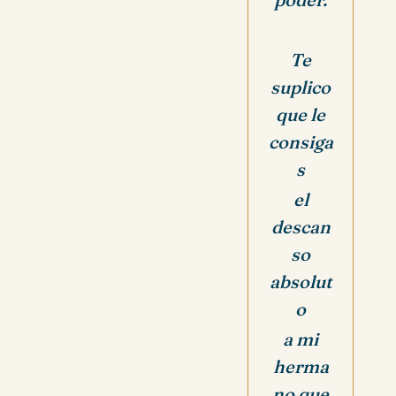
Te
suplico
que le
consiga
s
el
descan
so
absolut
o
a mi
herma
no que