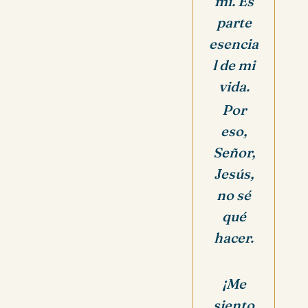
mí. Es
parte
esencia
l de mi
vida.
Por
eso,
Señor,
Jesús,
no sé
qué
hacer.
¡Me
siento