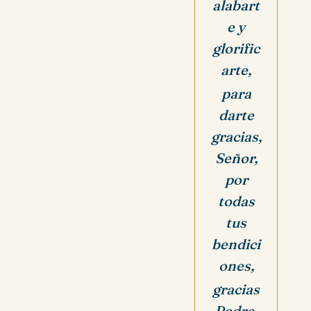
alabart
e y
glorific
arte,
para
darte
gracias,
Señor,
por
todas
tus
bendici
ones,
gracias
Padre,