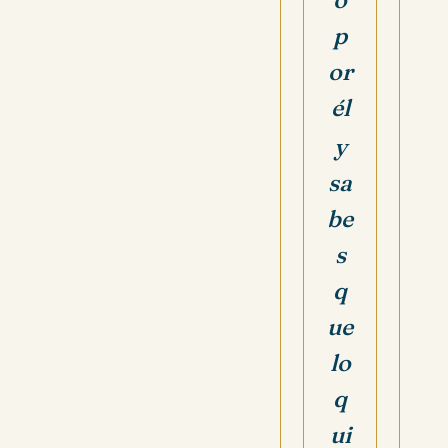
p
or
él
y
sa
be
s
q
ue
lo
q
ui