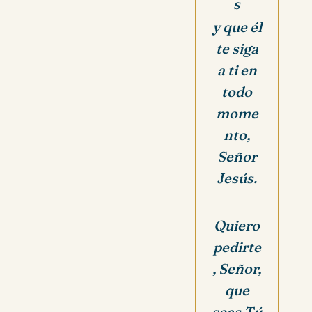
s
y que él
te siga
a ti en
todo
mome
nto,
Señor
Jesús.
Quiero
pedirte
, Señor,
que
seas Tú