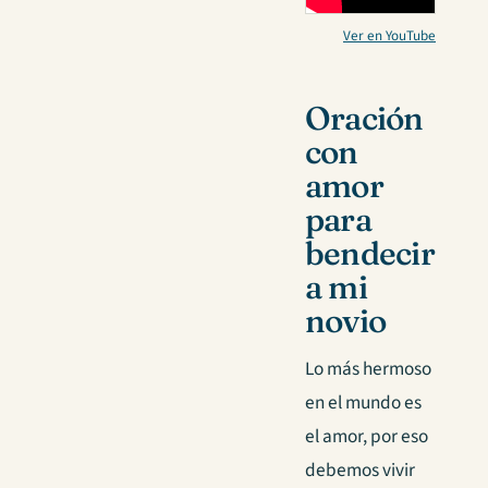
Ver en YouTube
Oración
con
amor
para
bendecir
a mi
novio
Lo más hermoso
en el mundo es
el amor, por eso
debemos vivir