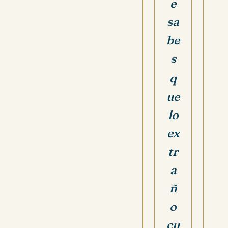
e
sa
be
s
q
ue
lo
ex
tr
a
ñ
o
cu