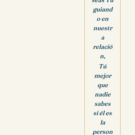
guiand
o en
nuestr
a
relació
n,
Tú
mejor
que
nadie
sabes
si él es
la
person