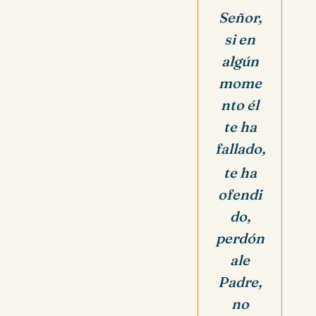
Señor,
si en
algún
mome
nto él
te ha
fallado,
te ha
ofendi
do,
perdón
ale
Padre,
no