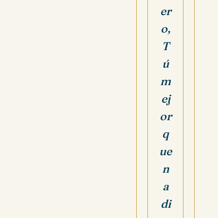
er
o,
T
ú
m
ej
or
q
ue
n
a
di