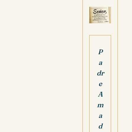
P
a
dr
e
A
m
a
d