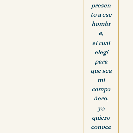
presen
to a ese
hombr
e,
el cual
elegí
para
que sea
mi
compa
ñero,
yo
quiero
conoce