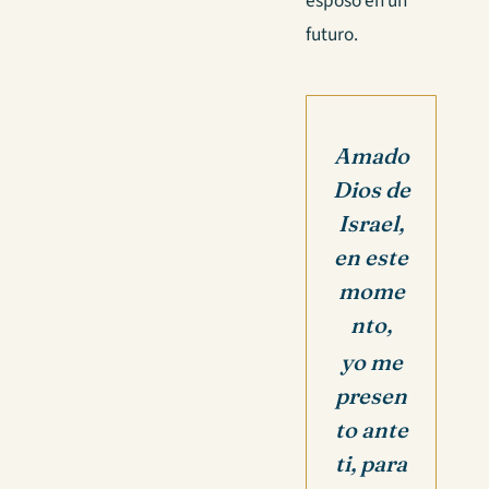
esposo en un
futuro.
Amado
Dios de
Israel,
en este
mome
nto,
yo me
presen
to ante
ti, para