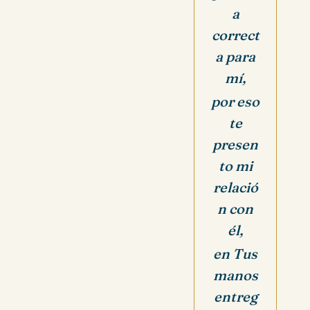
a
correct
a para
mí,
por eso
te
presen
to mi
relació
n con
él,
en Tus
manos
entreg