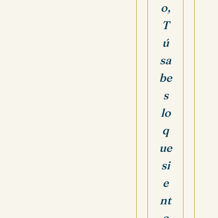
o,
T
ú
sa
be
s
lo
q
ue
si
e
nt
o