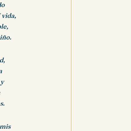
do
 vida,
le,
iño.
d,
a
 y
a
s.
 mis