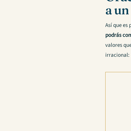
a un
Así que es
podrás com
valores qu
irracional: