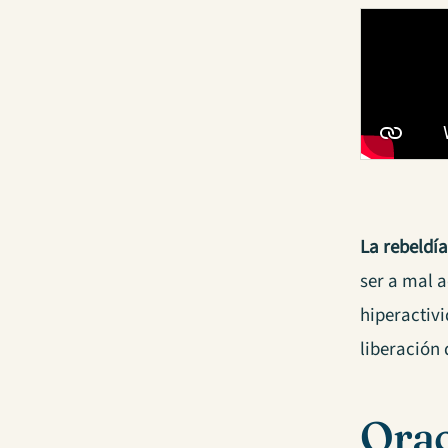
La rebeldí
ser a mal a
hiperactivi
liberación
Orac