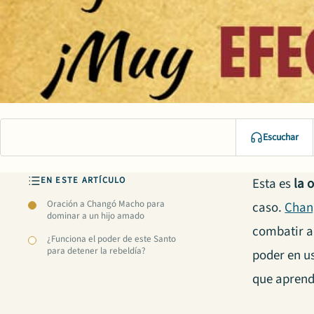
Escuchar
EN ESTE ARTÍCULO
Esta es
la 
Oración a Changó Macho para
caso.
Chan
dominar a un hijo amado
combatir a
¿Funciona el poder de este Santo
para detener la rebeldía?
poder en us
que aprend