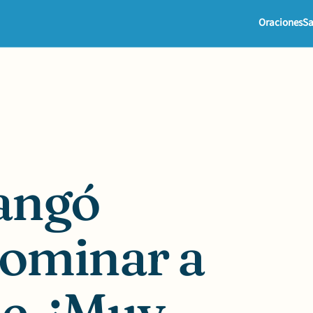
Oraciones
Sa
angó
ominar a
de. ¡Muy