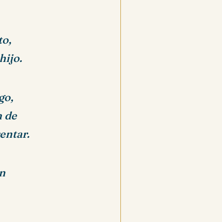
to,
hijo.
go,
n de
entar.
en