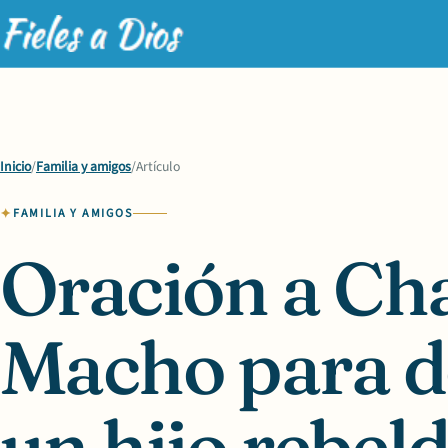
Inicio
/
Familia y amigos
/
Artículo
FAMILIA Y AMIGOS
Oración a Ch
Macho para d
un hijo rebel