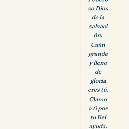
so Dios
de la
salvaci
ón.
Cuán
grande
y lleno
de
gloria
eres tú.
Clamo
a ti por
tu fiel
ayuda.