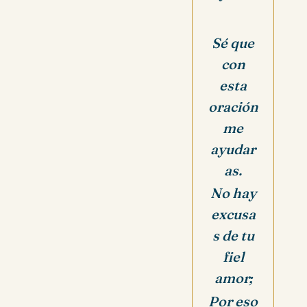
Sé que
con
esta
oración
me
ayudar
as.
No hay
excusa
s de tu
fiel
amor;
Por eso