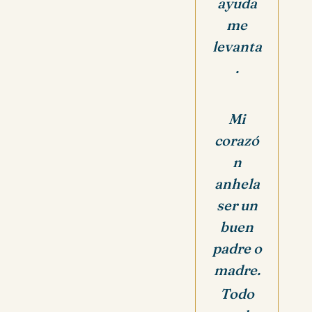
ayuda
me
levanta
.
Mi
corazó
n
anhela
ser un
buen
padre o
madre.
Todo