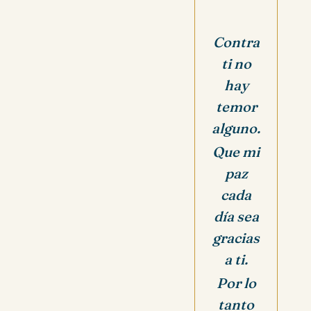
Contra
ti no
hay
temor
alguno.
Que mi
paz
cada
día sea
gracias
a ti.
Por lo
tanto