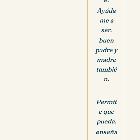
Ayúda
me a
ser,
buen
padre y
madre
tambié
n.
Permit
e que
pueda,
enseña