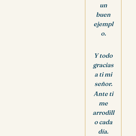
un
buen
ejempl
o.
Y todo
gracias
a ti mi
señor.
Ante ti
me
arrodill
o cada
día.