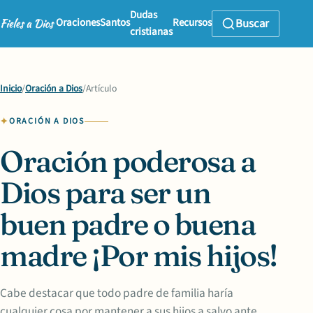
Dudas
Oraciones
Santos
Recursos
Buscar
cristianas
Inicio
/
Oración a Dios
/
Artículo
ORACIÓN A DIOS
Oración poderosa a
Dios para ser un
buen padre o buena
madre ¡Por mis hijos!
Cabe destacar que todo padre de familia haría
cualquier cosa por mantener a sus hijos a salvo ante