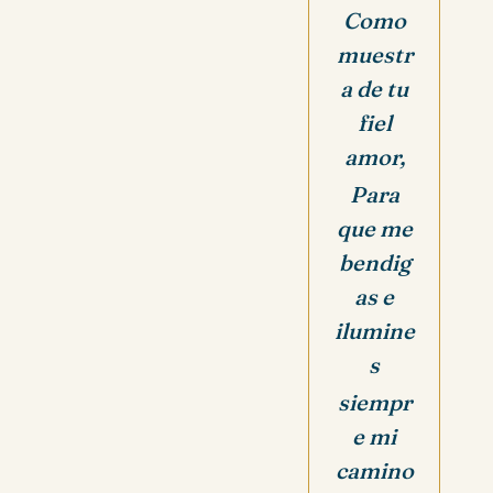
Como
muestr
a de tu
fiel
amor,
Para
que me
bendig
as e
ilumine
s
siempr
e mi
camino