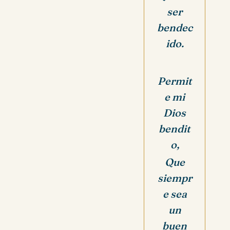
ser
bendec
ido.
Permit
e mi
Dios
bendit
o,
Que
siempr
e sea
un
buen