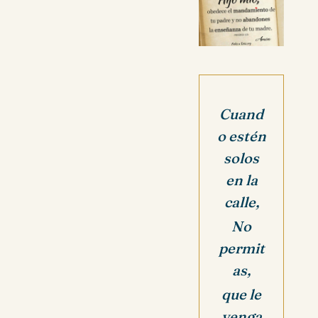
Cuand
o estén
solos
en la
calle,
No
permit
as,
que le
venga