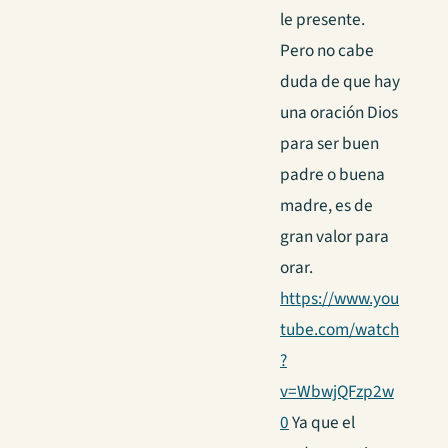
le presente.
Pero no cabe
duda de que hay
una oración Dios
para ser buen
padre o buena
madre, es de
gran valor para
orar.
https://www.you
tube.com/watch
?
v=WbwjQFzp2w
0
Ya que el