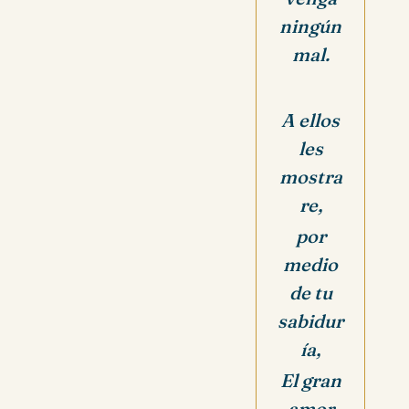
ningún
mal.
A ellos
les
mostra
re,
por
medio
de tu
sabidur
ía,
El gran
amor