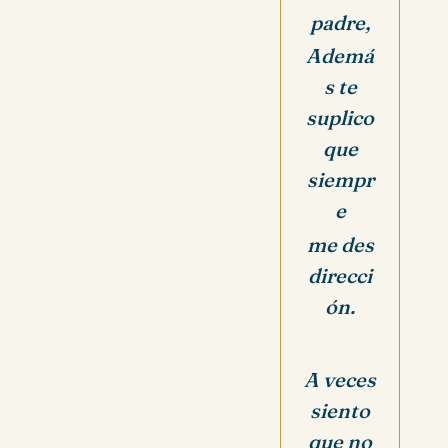
padre,
Ademá
s te
suplico
que
siempr
e
me des
direcci
ón.
A veces
siento
que no