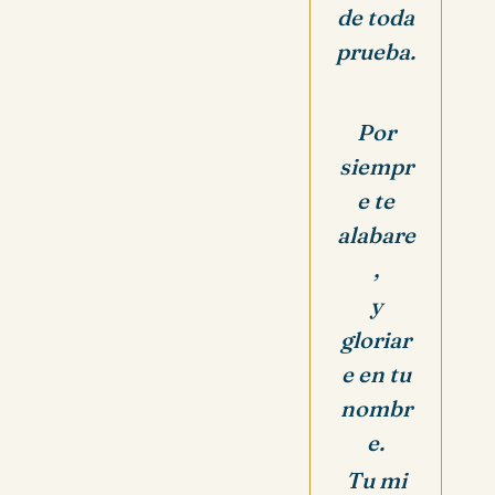
de toda
prueba.
Por
siempr
e te
alabare
,
y
gloriar
e en tu
nombr
e.
Tu mi