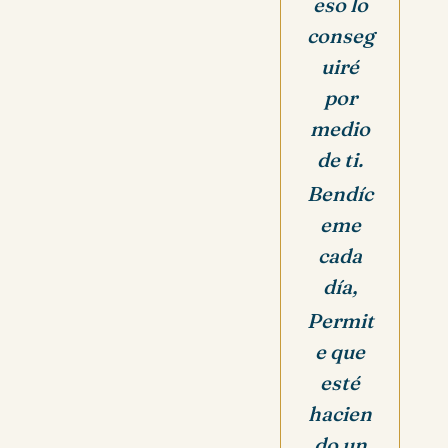
eso lo
conseg
uiré
por
medio
de ti.
Bendíc
eme
cada
día,
Permit
e que
esté
hacien
do un