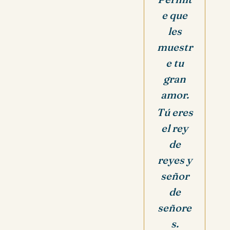
e que
les
muestr
e tu
gran
amor.
Tú eres
el rey
de
reyes y
señor
de
señore
s.