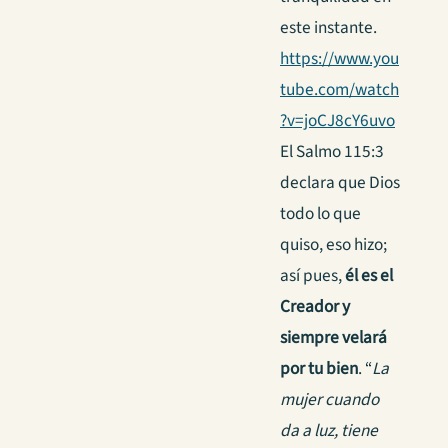
este instante.
https://www.you
tube.com/watch
?v=joCJ8cY6uvo
El Salmo 115:3
declara que Dios
todo lo que
quiso, eso hizo;
así pues,
él es el
Creador y
siempre velará
por tu bien
. “
La
mujer cuando
da a luz, tiene