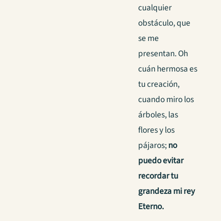
cualquier
obstáculo, que
se me
presentan. Oh
cuán hermosa es
tu creación,
cuando miro los
árboles, las
flores y los
pájaros;
no
puedo evitar
recordar tu
grandeza mi rey
Eterno.