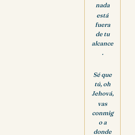
nada
está
fuera
de tu
alcance
.
Sé que
tú, oh
Jehová,
vas
conmig
o a
donde