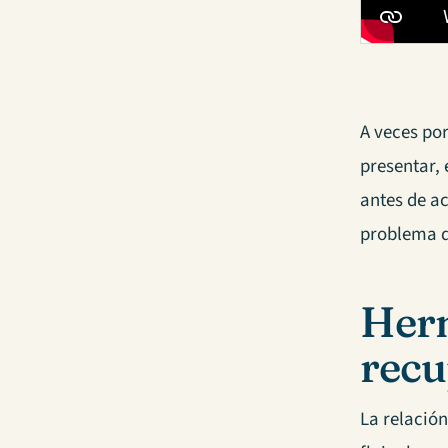
A veces po
presentar,
antes de a
problema q
Herm
recu
La relació