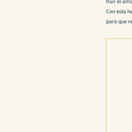
fluir el a
Con esta 
para que n