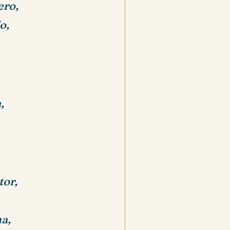
ero,
o,
,
tor,
a,