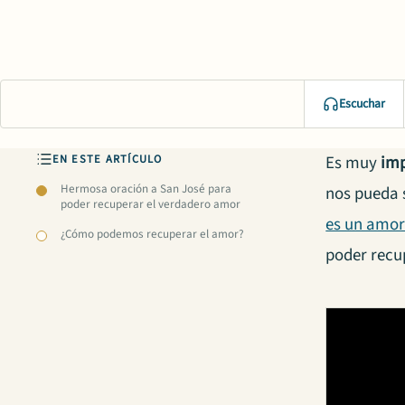
Escuchar
EN ESTE ARTÍCULO
Es muy
imp
Hermosa oración a San José para
nos pueda s
poder recuperar el verdadero amor
es un amor
¿Cómo podemos recuperar el amor?
poder
recu