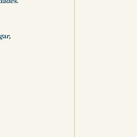
dades.
gar,