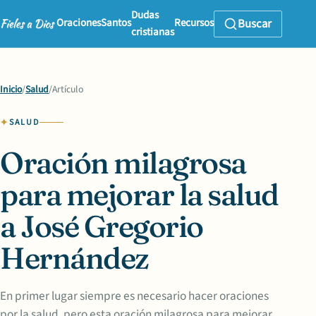
Dudas
Oraciones
Santos
Recursos
Buscar
cristianas
Inicio
/
Salud
/
Artículo
SALUD
Oración milagrosa
para mejorar la salud
a José Gregorio
Hernández
En primer lugar siempre es necesario hacer oraciones
por la salud, pero esta oración milagrosa para mejorar