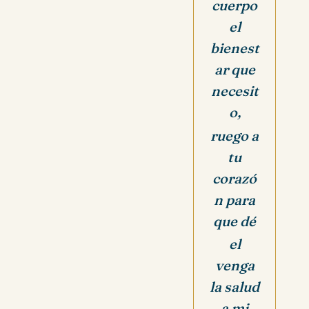
cuerpo
el
bienest
ar que
necesit
o,
ruego a
tu
corazó
n para
que dé
el
venga
la salud
a mi