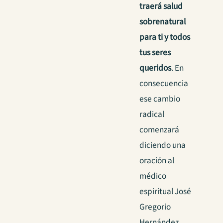
traerá salud
sobrenatural
para ti y todos
tus seres
queridos
. En
consecuencia
ese cambio
radical
comenzará
diciendo una
oración al
médico
espiritual José
Gregorio
Hernández.