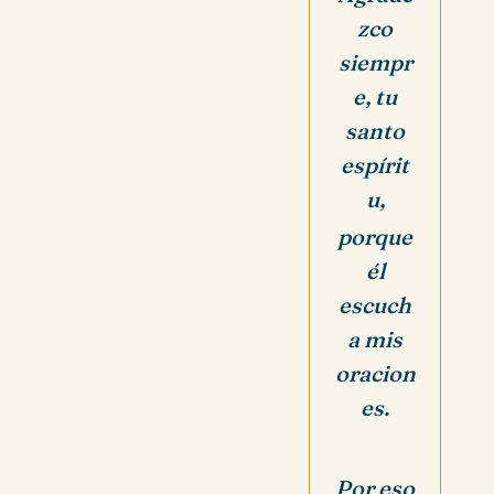
zco
siempr
e,
tu
santo
espírit
u,
porque
él
escuch
a mis
oracion
es.
Por eso