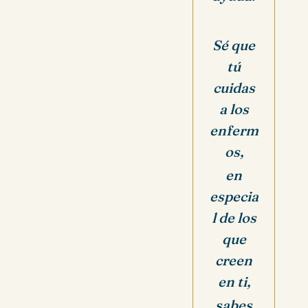
Sé que
tú
cuidas
a los
enferm
os,
en
especia
l de los
que
creen
en ti,
sabes