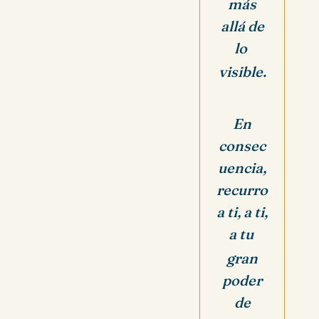
más
allá de
lo
visible.
En
consec
uencia,
recurro
a ti, a ti,
a tu
gran
poder
de