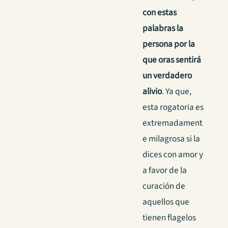
con estas
palabras la
persona por la
que oras sentirá
un verdadero
alivio
. Ya que,
esta rogatoria es
extremadament
e milagrosa si la
dices con amor y
a favor de la
curación de
aquellos que
tienen flagelos