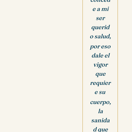
e a mi
ser
querid
o salud,
por eso
dale el
vigor
que
requier
e su
cuerpo,
la
sanida
d que