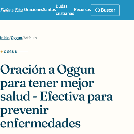
Dudas
Oraciones
Santos
Recursos
Buscar
cristianas
Inicio
/
Oggun
/
Artículo
OGGUN
Oración a Oggun
para tener mejor
salud - Efectiva para
prevenir
enfermedades