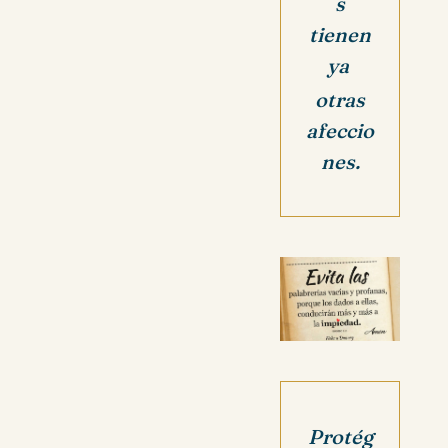
s
tienen
ya
otras
afeccio
nes.
Protég