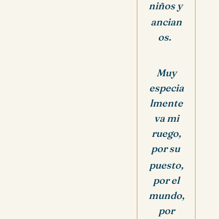
niños y
ancian
os.
Muy
especia
lmente
va mi
ruego,
por su
puesto,
por el
mundo,
por