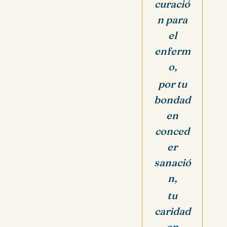
curació
n para
el
enferm
o,
por tu
bondad
en
conced
er
sanació
n,
tu
caridad
en