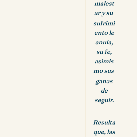
malest
ar y su
sufrimi
ento le
anula,
su fe,
asimis
mo sus
ganas
de
seguir.
Resulta
que, las