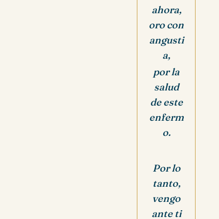
ahora,
oro con
angusti
a,
por la
salud
de este
enferm
o.
Por lo
tanto,
vengo
ante ti