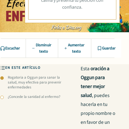
calma y presenta tu petición con
confianza.
Disminuir
Aumentar
Escuchar
Guardar
texto
texto
EN ESTE ARTÍCULO
Esta
oración a
Oggun para
Rogatoria a Oggun para sanar la
salud, muy efectiva para prevenir
tener mejor
enfermedades
salud
, puedes
¿Concede la sanidad al enfermo?
hacerla en tu
propio nombre o
en favor de un