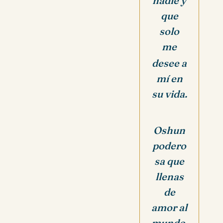
nadie y
que
solo
me
desee a
mí en
su vida.
Oshun
podero
sa que
llenas
de
amor al
mundo,