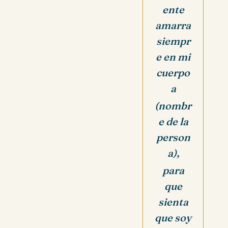
ente
amarra
siempr
e en mi
cuerpo
a
(nombr
e de la
person
a),
para
que
sienta
que soy