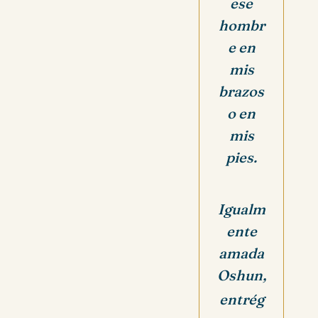
ese
hombr
e en
mis
brazos
o en
mis
pies.
Igualm
ente
amada
Oshun,
entrég