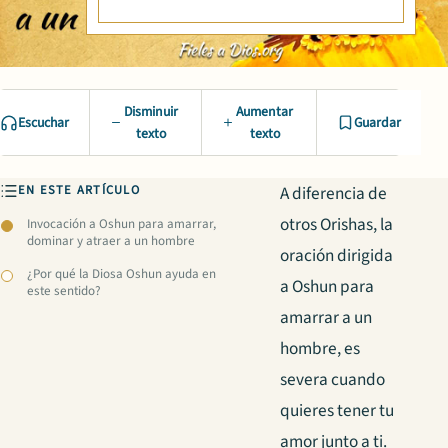
Disminuir
Aumentar
Escuchar
Guardar
texto
texto
EN ESTE ARTÍCULO
A diferencia de
otros Orishas, la
Invocación a Oshun para amarrar,
dominar y atraer a un hombre
oración dirigida
¿Por qué la Diosa Oshun ayuda en
a Oshun para
este sentido?
amarrar a un
hombre, es
severa cuando
quieres tener tu
amor junto a ti.