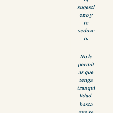
sugesti
ono y
te
seduzc
o.
No le
permit
as que
tenga
tranqui
lidad,
hasta
que se