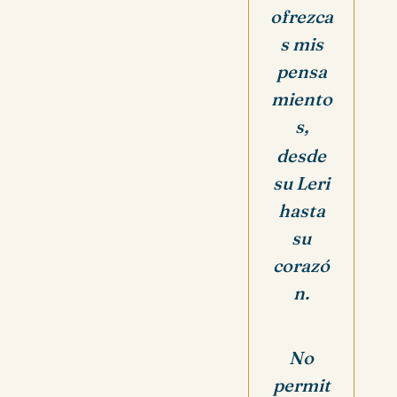
ofrezca
s mis
pensa
miento
s,
desde
su Leri
hasta
su
corazó
n.
No
permit