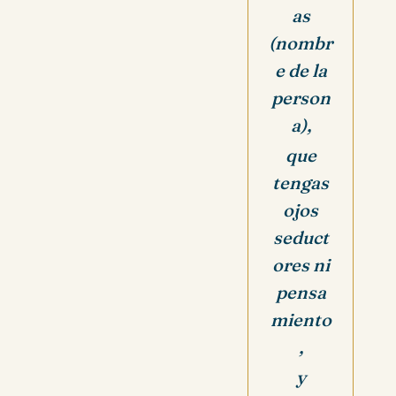
as
(nombr
e de la
person
a),
que
tengas
ojos
seduct
ores ni
pensa
miento
,
y