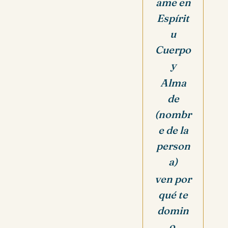
ame en
Espírit
u
Cuerpo
y
Alma
de
(nombr
e de la
person
a)
ven por
qué te
domin
o,