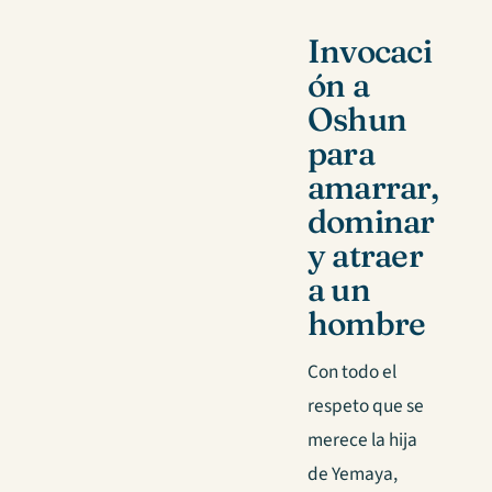
Invocaci
ón a
Oshun
para
amarrar,
dominar
y atraer
a un
hombre
Con todo el
respeto que se
merece la hija
de Yemaya,