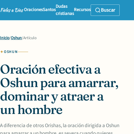
Dudas
Oraciones
Santos
Recursos
Buscar
cristianas
Inicio
/
Oshun
/
Artículo
OSHUN
Oración efectiva a
Oshun para amarrar,
dominar y atraer a
un hombre
A diferencia de otros Orishas, la oración dirigida a Oshun
para amarrar a un hombre, es severa cuando quieres