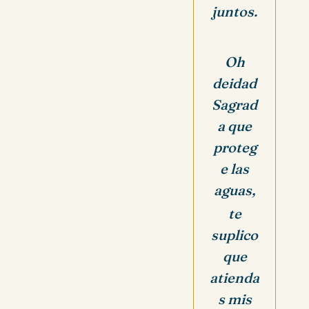
juntos.
Oh
deidad
Sagrad
a que
proteg
e las
aguas,
te
suplico
que
atienda
s mis