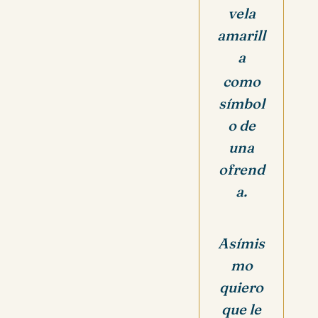
vela
amarill
a
como
símbol
o de
una
ofrend
a.
Asímis
mo
quiero
que le