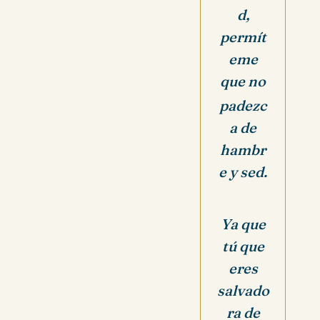
d,
permít
eme
que no
padezc
a de
hambr
e y sed.
Ya que
tú que
eres
salvado
ra de