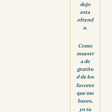
dejo
esta
ofrend
a.
Como
muestr
a de
gratitu
d de los
favores
que me
haces,
yo tu