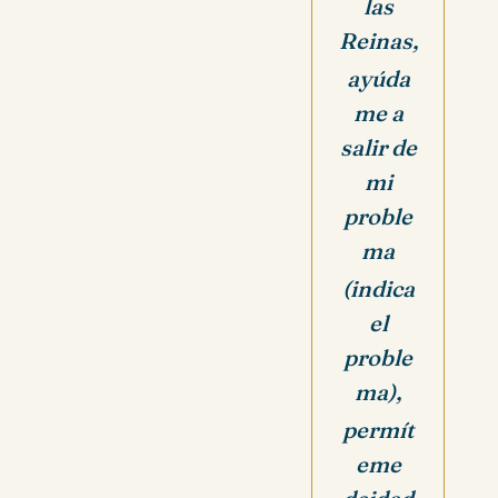
las
Reinas,
ayúda
me a
salir de
mi
proble
ma
(indica
el
proble
ma),
permít
eme