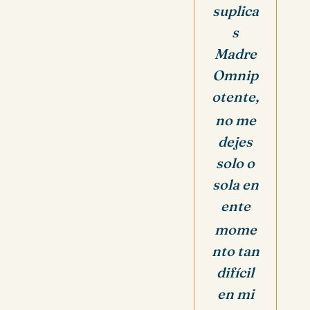
suplica
s
Madre
Omnip
otente,
no me
dejes
solo o
sola en
ente
mome
nto tan
difícil
en mi