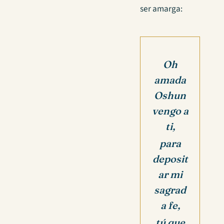
ser amarga:
Oh
amada
Oshun
vengo a
ti,
para
deposit
ar mi
sagrad
a fe,
tú que