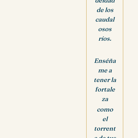
deidad
de los
caudal
osos
ríos.
Enséña
me a
tener la
fortale
za
como
el
torrent
e de tus