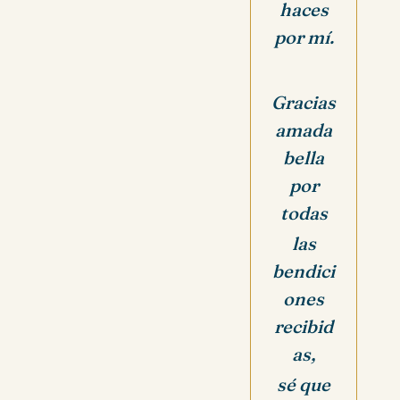
haces
por mí.
Gracias
amada
bella
por
todas
las
bendici
ones
recibid
as,
sé que