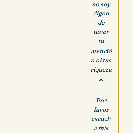
no soy
digno
de
tener
tu
atenció
n ni tus
riqueza
s.
Por
favor
escuch
a mis