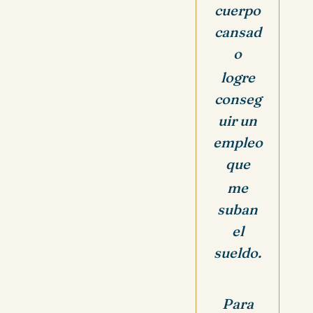
cuerpo
cansad
o
logre
conseg
uir un
empleo
que
me
suban
el
sueldo.
Para