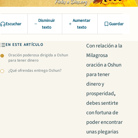
Disminuir
Aumentar
Escuchar
Guardar
texto
texto
EN ESTE ARTÍCULO
Con relación a la
Milagrosa
Oración poderosa dirigida a Oshun
para tener dinero
oración a Oshun
¿Qué ofrendas entrego Oshun?
para tener
dinero y
prosperidad
,
debes sentirte
con fortuna de
poder encontrar
unas plegarias