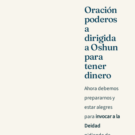
Oración
poderos
a
dirigida
a Oshun
para
tener
dinero
Ahora debemos
prepararnos y
estar alegres
para
invocar a la
Deidad