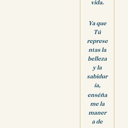
vida.
Ya que
Tú
represe
ntas la
belleza
y la
sabidur
ía,
enséña
me la
maner
a de