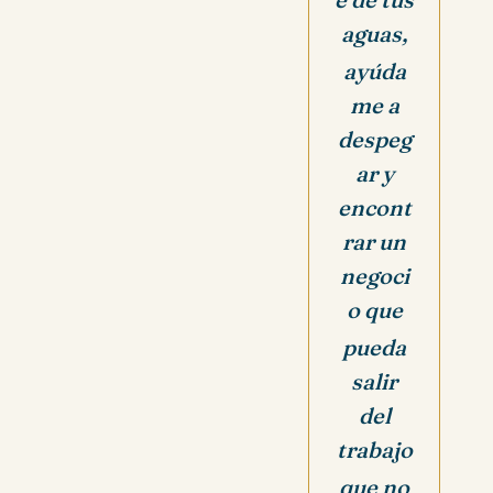
aguas,
ayúda
me a
despeg
ar y
encont
rar un
negoci
o que
pueda
salir
del
trabajo
que no