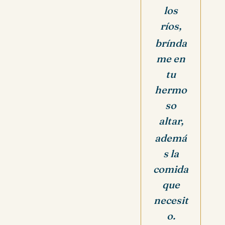
los
ríos,
brínda
me en
tu
hermo
so
altar,
ademá
s la
comida
que
necesit
o.