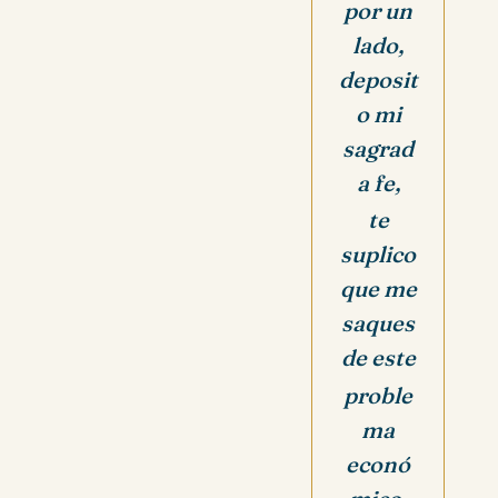
por un
lado,
deposit
o mi
sagrad
a fe,
te
suplico
que me
saques
de este
proble
ma
econó