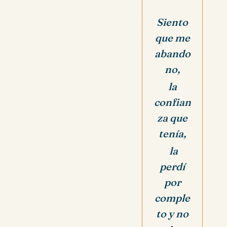
Siento
que me
abando
no,
la
confian
za que
tenía,
la
perdí
por
comple
to y no