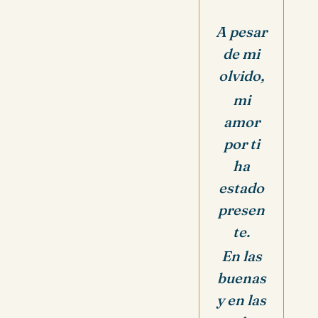
A pesar
de mi
olvido,
mi
amor
por ti
ha
estado
presen
te.
En las
buenas
y en las