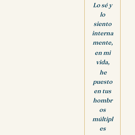
Lo sé y
lo
siento
interna
mente,
en mi
vida,
he
puesto
en tus
hombr
os
múltipl
es