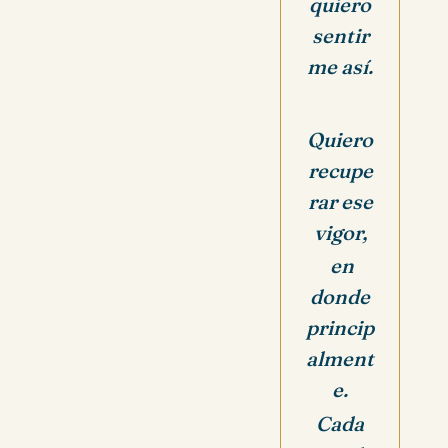
quiero
sentir
me así.
Quiero
recupe
rar ese
vigor,
en
donde
princip
alment
e.
Cada