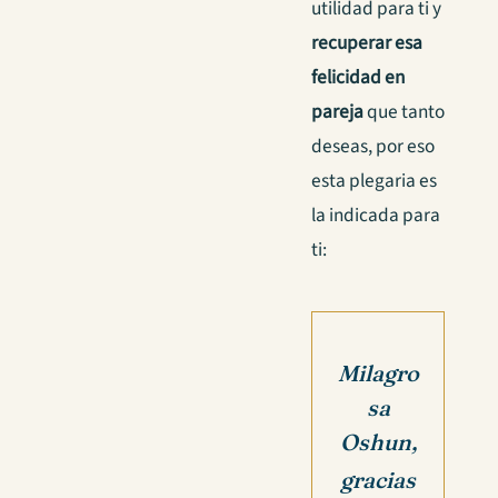
utilidad para ti y
recuperar esa
felicidad en
pareja
que tanto
deseas, por eso
esta plegaria es
la indicada para
ti:
Milagro
sa
Oshun,
gracias