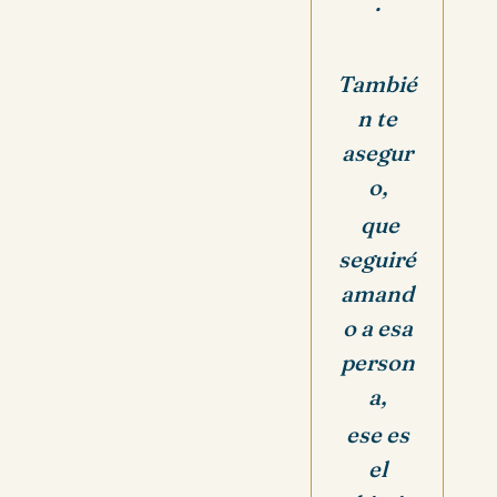
.
Tambié
n te
asegur
o,
que
seguiré
amand
o a esa
person
a,
ese es
el