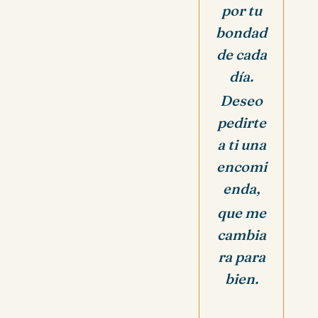
por tu
bondad
de cada
día.
Deseo
pedirte
a ti una
encomi
enda,
que me
cambia
ra para
bien.