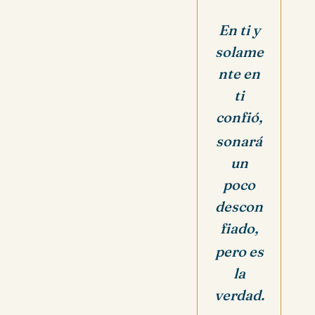
En ti y
solame
nte en
ti
confió,
sonará
un
poco
descon
fiado,
pero es
la
verdad.