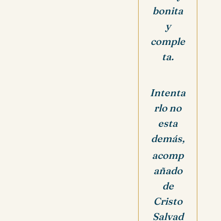
bonita
y
comple
ta.
Intenta
rlo no
esta
demás,
acomp
añado
de
Cristo
Salvad