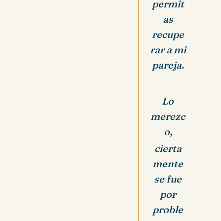
permit
as
recupe
rar a mi
pareja.
Lo
merezc
o,
cierta
mente
se fue
por
proble