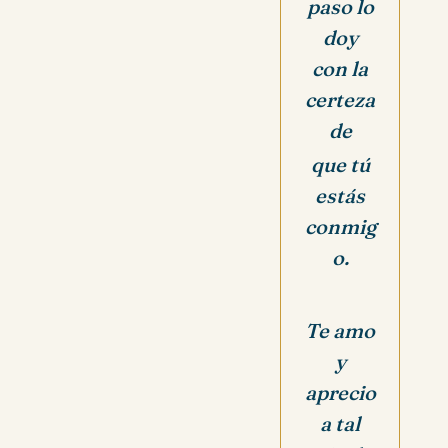
paso lo
doy
con la
certeza
de
que tú
estás
conmig
o.
Te amo
y
aprecio
a tal