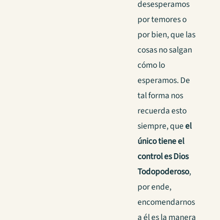
desesperamos
por temores o
por bien, que las
cosas no salgan
cómo lo
esperamos.
De
tal forma nos
recuerda esto
siempre, que
el
único tiene el
control es Dios
Todopoderoso
,
por ende,
encomendarnos
a él es la manera