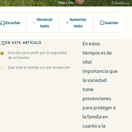
Disminuir
Aumentar
Escuchar
Guardar
texto
texto
EN ESTE ARTÍCULO
En estos
tiempos es de
Oración para pedir por la seguridad
de mi familia
vital
Que toda la familia ore por protección
importancia que
la sociedad
tome
prevenciones
para proteger a
la familia en
cuanto a la