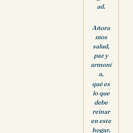
ad.
Añora
mos
salud,
paz y
armoní
a,
qué es
lo que
debe
reinar
en este
hogar,