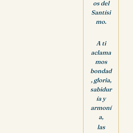
os del
Santísi
mo.
A ti
aclama
mos
bondad
, gloria,
sabidur
ía y
armoní
a,
las