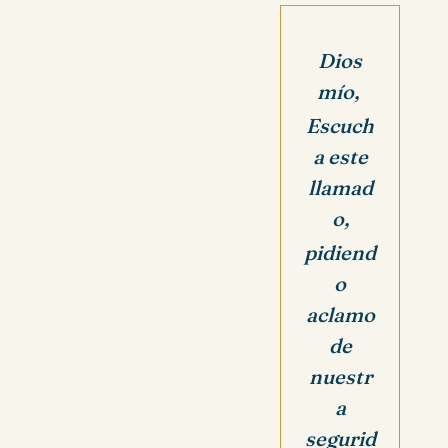
Dios
mío,
Escuch
a este
llamad
o,
pidiend
o
aclamo
de
nuestr
a
segurid