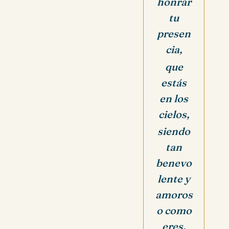
honrar
tu
presen
cia,
que
estás
en los
cielos,
siendo
tan
benevo
lente y
amoros
o como
eres.