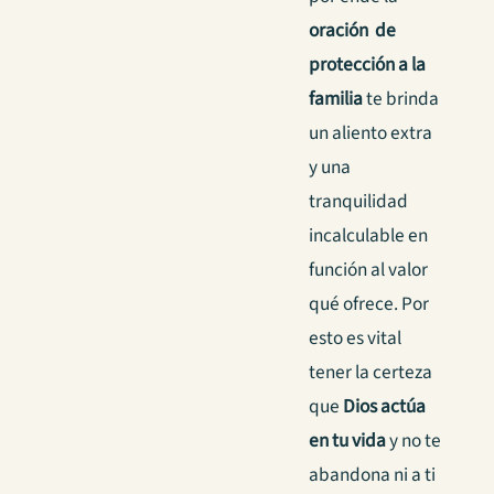
oración de
protección a la
familia
te brinda
un aliento extra
y una
tranquilidad
incalculable en
función al valor
qué ofrece.
Por
esto es vital
tener la certeza
que
Dios actúa
en tu vida
y no te
abandona ni a ti