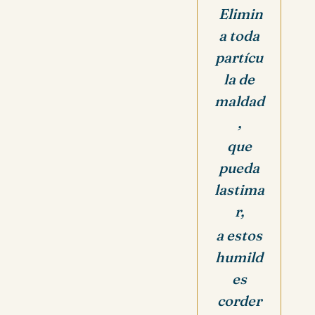
Elimin
a toda
partícu
la de
maldad
,
que
pueda
lastima
r,
a estos
humild
es
corder