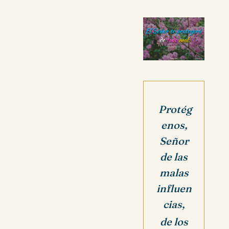
Protég
enos,
Señor
de las
malas
influen
cias,
de los