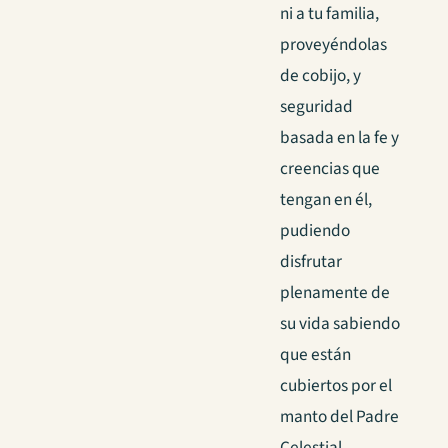
ni a tu familia,
proveyéndolas
de cobijo, y
seguridad
basada en la fe y
creencias que
tengan en él,
pudiendo
disfrutar
plenamente de
su vida sabiendo
que están
cubiertos por el
manto del Padre
Celestial.