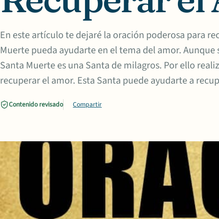
En este artículo te dejaré la oración poderosa para re
Muerte pueda ayudarte en el tema del amor. Aunque s
Santa Muerte es una Santa de milagros. Por ello reali
recuperar el amor. Esta Santa puede ayudarte a recup
Contenido revisado
Compartir