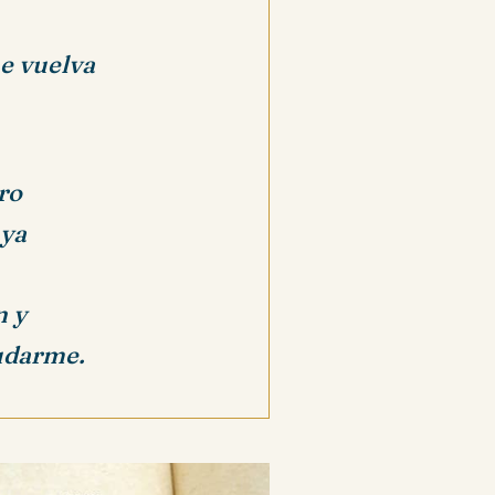
ue vuelva
ro
 ya
n y
yudarme.