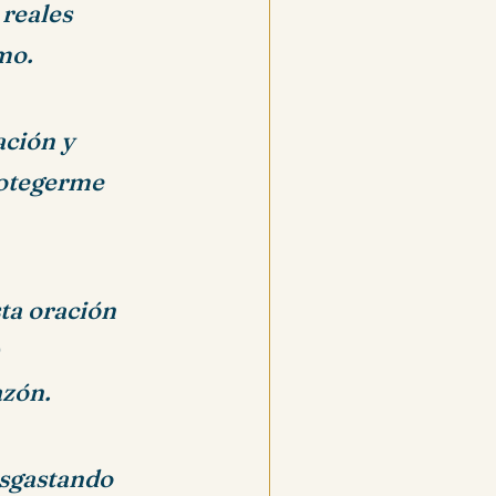
 reales
mo.
ación y
rotegerme
sta oración
azón.
esgastando