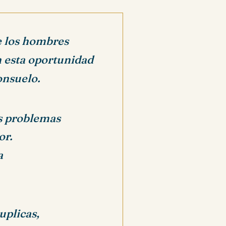
e los hombres
n esta oportunidad
onsuelo.
os problemas
or.
a
uplicas,