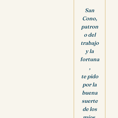
San
Cono,
patron
o del
trabajo
y la
fortuna
,
te pido
por la
buena
suerte
de los
míos,