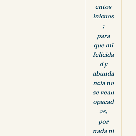
entos
inicuos
;
para
que mi
felicida
d y
abunda
ncia no
se vean
opacad
as,
por
nada ni