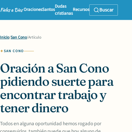
Dudas
Oraciones
Santos
Recursos
Buscar
cristianas
Inicio
/
San Cono
/
Artículo
SAN CONO
Oración a San Cono
pidiendo suerte para
encontrar trabajo y
tener dinero
Todos en alguna oportunidad hemos rogado por
conseguirlos, también puede que hoy alguno de