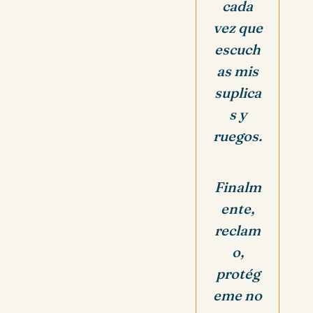
cada
vez que
escuch
as mis
suplica
s y
ruegos.
Finalm
ente,
reclam
o,
protég
eme no