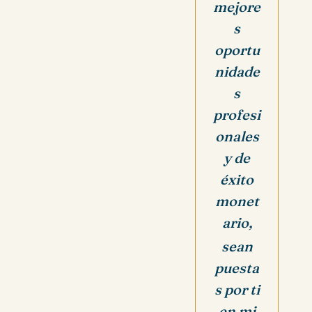
mejore
s
oportu
nidade
s
profesi
onales
y de
éxito
monet
ario,
sean
puesta
s por ti
en mi