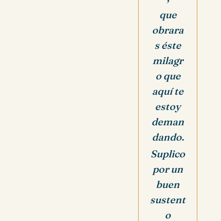
que
obrara
s éste
milagr
o que
aquí te
estoy
deman
dando.
Suplico
por un
buen
sustent
o