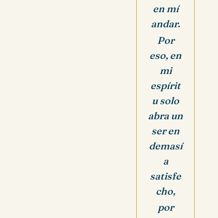
en mí
andar.
Por
eso, en
mi
espírit
u solo
abra un
ser en
demasí
a
satisfe
cho,
por