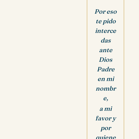
Por eso
te pido
interce
das
ante
Dios
Padre
en mi
nombr
e,
a mi
favor y
por
quiene