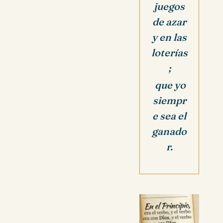
juegos
de azar
y en las
loterías
;
que yo
siempr
e sea el
ganado
r.