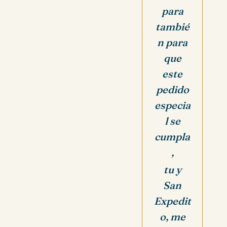
para
tambié
n para
que
este
pedido
especia
l se
cumpla
,
tu y
San
Expedit
o, me