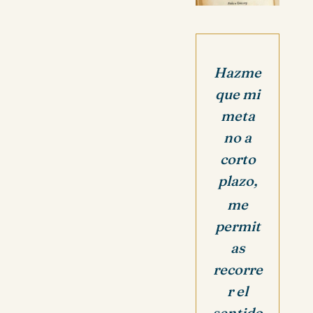
Hazme
que mi
meta
no a
corto
plazo,
me
permit
as
recorre
r el
sentido