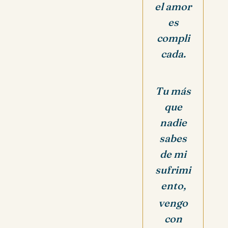
el amor
es
compli
cada.
Tu más
que
nadie
sabes
de mi
sufrimi
ento,
vengo
con