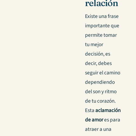
relación
Existe una frase
importante que
permite tomar
tu mejor
decisión, es
decir, debes
seguir el camino
dependiendo
del son y ritmo
de tu corazón.
Esta
aclamación
de amor
es para
atraer a una