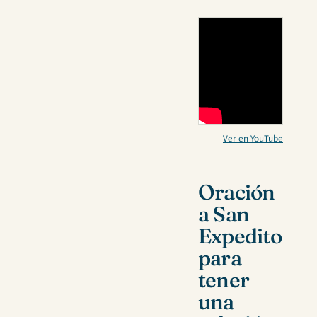
Ver en YouTube
Oración
a San
Expedito
para
tener
una