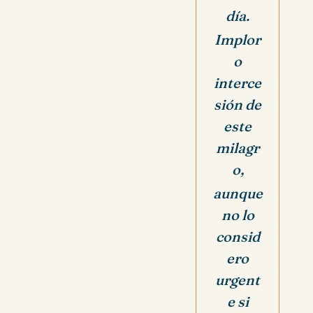
día.
Implor
o
interce
sión de
este
milagr
o,
aunque
no lo
consid
ero
urgent
e si