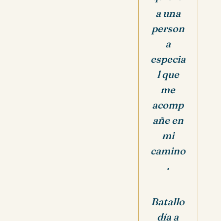
a una
person
a
especia
l que
me
acomp
añe en
mi
camino
.
Batallo
día a