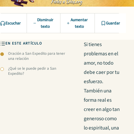
Disminuir
Aumentar
Escuchar
Guardar
texto
texto
EN ESTE ARTÍCULO
Si tienes
problemas en el
Oración a San Expedito para tener
una relación
amor, no todo
¿Qué se le puede pedir a San
debe caer por tu
Expedito?
esfuerzo.
También una
forma real es
creer en algo tan
generoso como
lo espiritual, una