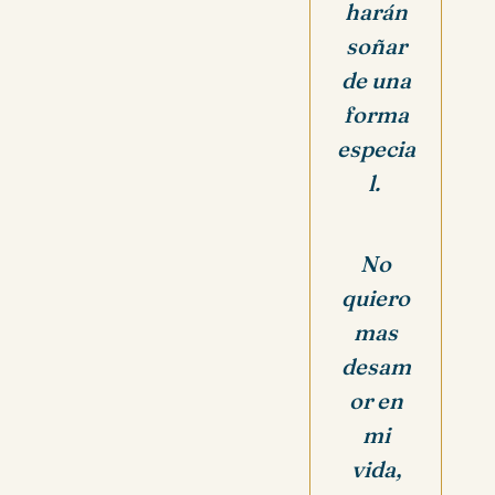
harán
soñar
de una
forma
especia
l.
No
quiero
mas
desam
or en
mi
vida,