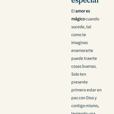
El
amor es
mágico
cuando
sucede, tal
como te
imaginas
enamorarte
puede traerte
cosas buenas.
Solo ten
presente
primero estar en
paz con Dios y
contigo mismo,
teniendo una