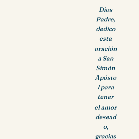
Dios
Padre,
dedico
esta
oración
a San
Simón
Apósto
l para
tener
el amor
desead
o,
gracias