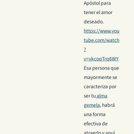
Apóstol para
tener el amor
deseado.
https://www.you
tube.com/watch
?
v=vkcoqTrq6WY
Esa persona que
mayormente se
caracteriza por
ser tu
alma
gemela
, habrá
una forma
efectiva de
atraerlo y aquí