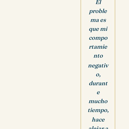
El
proble
ma es
que mi
compo
rtamie
nto
negativ
o,
durant
e
mucho
tiempo,
hace
alejar a