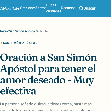
Dudas
Oraciones
Santos
Recursos
Buscar
cristianas
Inicio
/
San Simón Apóstol
/
Artículo
SAN SIMÓN APÓSTOL
Oración a San Simón
Apóstol para tener el
amor deseado - Muy
efectiva
La persona soñada quizás la tienes cerca, hasta más
cerca de lo que te imaginas. En las santas escrituras se