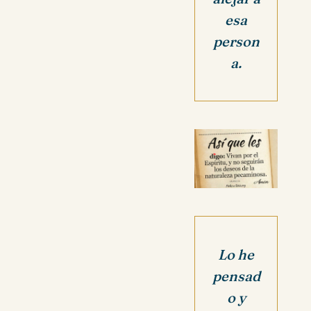
esa
person
a.
Lo he
pensad
o y