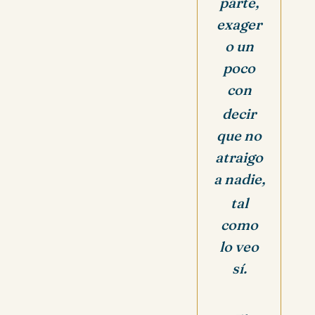
parte,
e
xager
o un
poco
con
decir
que no
atraigo
a nadie,
tal
como
lo veo
sí.