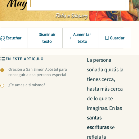
Disminuir
Aumentar
Escuchar
Guardar
texto
texto
EN ESTE ARTÍCULO
La persona
soñada quizás la
Oración a San Simón Apóstol para
conseguir a esa persona especial
tienes cerca,
¿Te amas a ti mismo?
hasta más cerca
de lo que te
imaginas. En las
santas
escrituras
se
refleja la