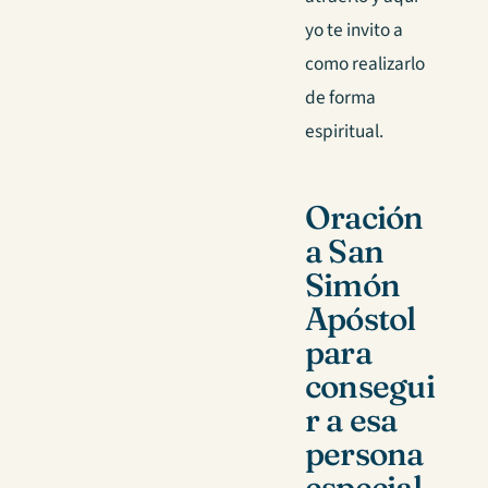
yo te invito a
como realizarlo
de forma
espiritual.
Oración
a San
Simón
Apóstol
para
consegui
r a esa
persona
especial