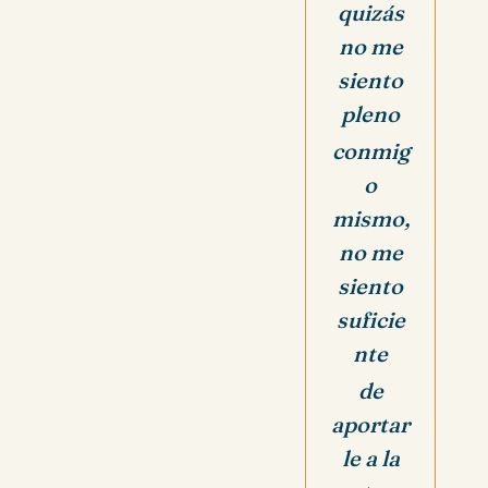
quizás
no me
siento
pleno
conmig
o
mismo,
no me
siento
suficie
nte
de
aportar
le a la