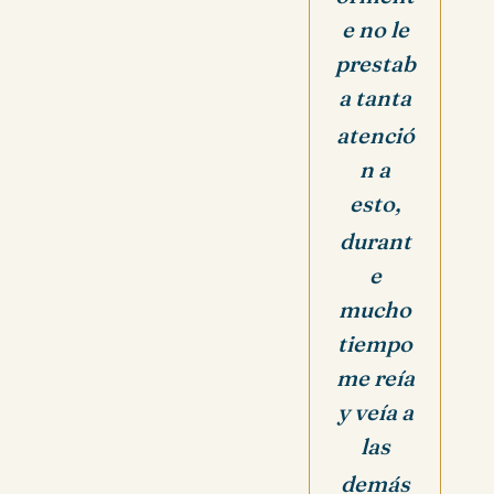
e no le
prestab
a tanta
atenció
n a
esto,
durant
e
mucho
tiempo
me reía
y veía a
las
demás