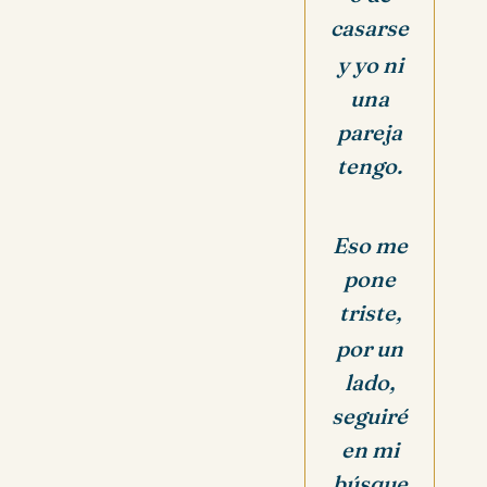
casarse
y yo ni
una
pareja
tengo.
Eso me
pone
triste,
por un
lado,
seguiré
en mi
búsque