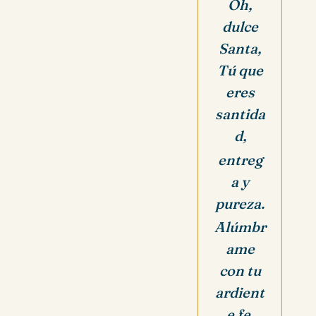
Oh,
dulce
Santa,
Tú que
eres
santida
d,
entreg
a y
pureza.
Alúmbr
ame
con tu
ardient
e fe,