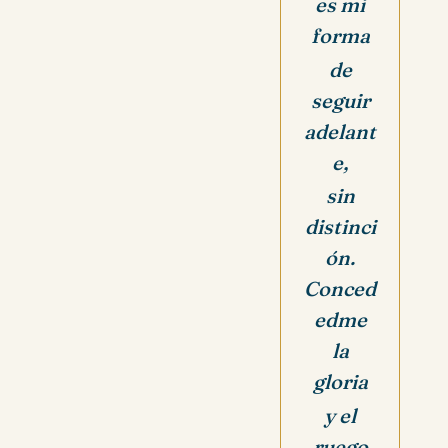
es mi
forma
de
seguir
adelant
e,
sin
distinci
ón.
Conced
edme
la
gloria
y el
ruego