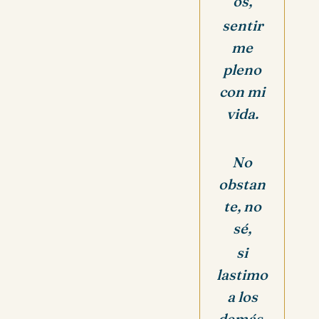
os,
sentir
me
pleno
con mi
vida.
No
obstan
te, no
sé,
si
lastimo
a los
demás.