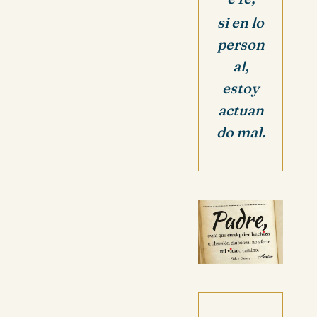
si en lo
person
al,
estoy
actuan
do mal.