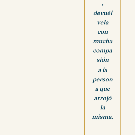
,
devuél
vela
con
mucha
compa
sión
a la
person
a que
arrojó
la
misma.