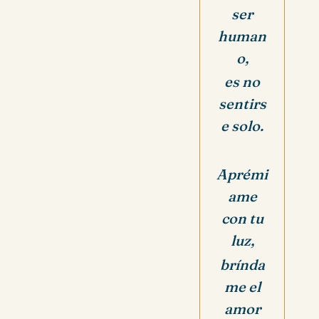
ser
human
o,
es no
sentirs
e solo.
Aprémi
ame
con tu
luz,
brínda
me el
amor