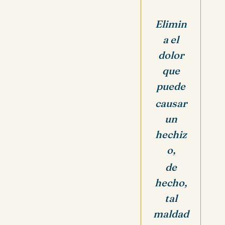
Elimin
a el
dolor
que
puede
causar
un
hechiz
o,
de
hecho,
tal
maldad