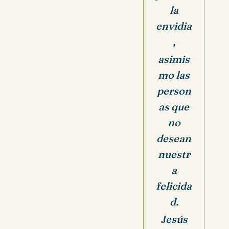
la
envidia
,
asimis
mo las
person
as que
no
desean
nuestr
a
felicida
d.
Jesús