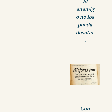
El
enemig
o no los
pueda
desatar
.
Con