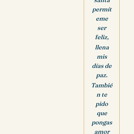
permít
eme
ser
feliz,
llena
mis
días de
paz.
Tambié
n te
pido
que
pongas
amor