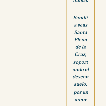
nunca.
Bendit
a seas
Santa
Elena
de la
Cruz,
soport
ando el
descon
suelo,
por un
amor