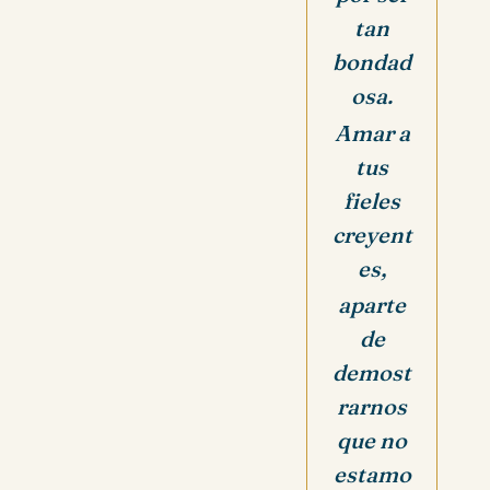
tan
bondad
osa.
Amar a
tus
fieles
creyent
es,
aparte
de
demost
rarnos
que no
estamo