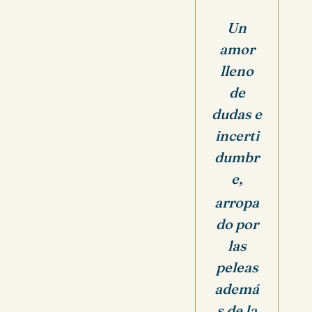
Un
amor
lleno
de
dudas e
incerti
dumbr
e,
arropa
do por
las
peleas
ademá
s de la