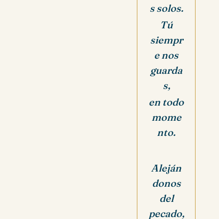
s solos.
Tú
siempr
e nos
guarda
s,
en todo
mome
nto.
Aleján
donos
del
pecado,