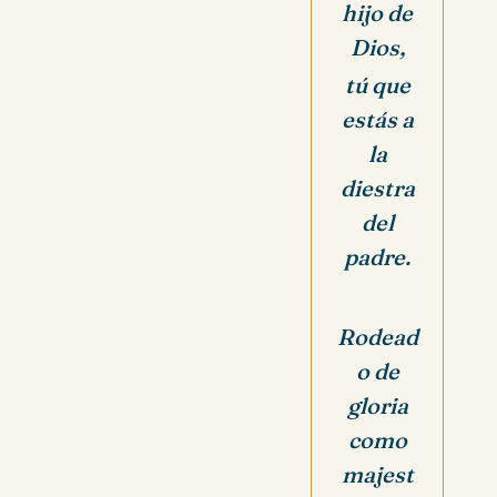
hijo de
Dios,
tú que
estás a
la
diestra
del
padre.
Rodead
o de
gloria
como
majest