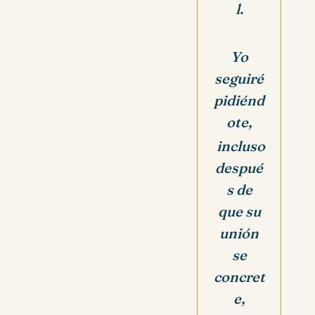
l.
Yo
seguiré
pidiénd
ote,
incluso
despué
s de
que su
unión
se
concret
e,