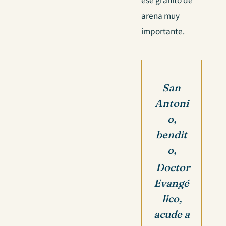
ese granito de
arena muy
importante.
San
Antoni
o,
bendit
o,
Doctor
Evangé
lico,
acude a