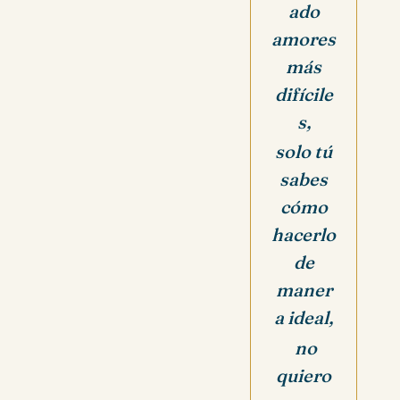
ado
amores
más
difícile
s,
solo tú
sabes
cómo
hacerlo
de
maner
a ideal,
no
quiero