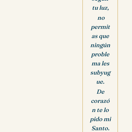
tu luz,
no
permit
as que
ningún
proble
ma les
subyug
ue.
De
corazó
n te lo
pido mi
Santo.