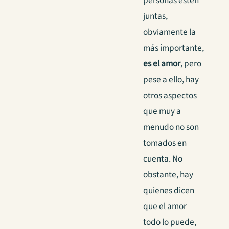
personas estén
juntas,
obviamente la
más importante,
es el amor
, pero
pese a ello, hay
otros aspectos
que muy a
menudo no son
tomados en
cuenta. No
obstante, hay
quienes dicen
que el amor
todo lo puede,