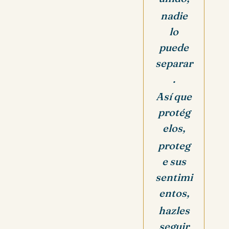
nadie
lo
puede
separar
.
Así que
protég
elos,
proteg
e sus
sentimi
entos,
hazles
seguir