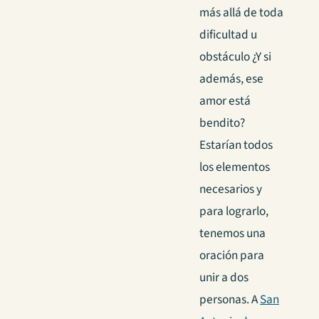
más allá de toda
dificultad u
obstáculo ¿Y si
además, ese
amor está
bendito?
Estarían todos
los elementos
necesarios y
para lograrlo,
tenemos una
oración para
unir a dos
personas. A
San