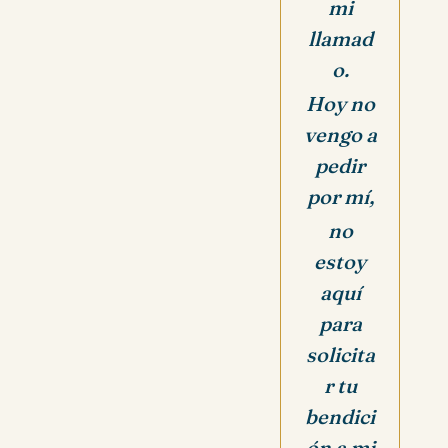
mi
llamad
o.
Hoy no
vengo a
pedir
por mí,
no
estoy
aquí
para
solicita
r tu
bendici
ón a mi