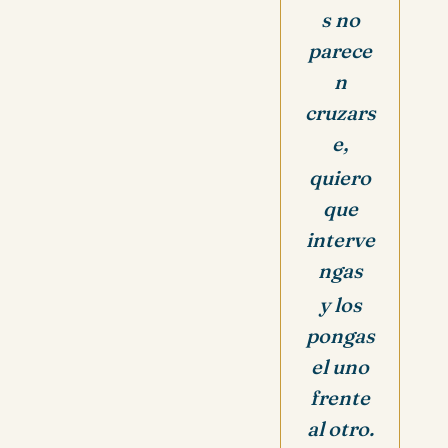
s no
parece
n
cruzars
e,
quiero
que
interve
ngas
y los
pongas
el uno
frente
al otro.