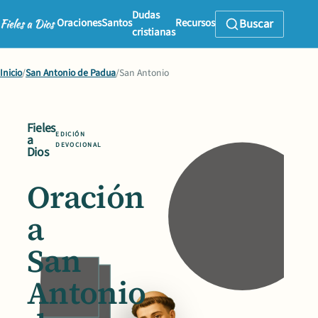
Dudas
Oraciones
Santos
Recursos
Buscar
cristianas
Inicio
/
San Antonio de Padua
/
San Antonio
Fieles
EDICIÓN
a
DEVOCIONAL
Dios
Oración
a
San
Antonio