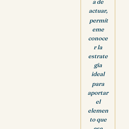
a de
actuar,
permít
eme
conoce
r la
estrate
gia
ideal
para
aportar
el
elemen
to que
ese