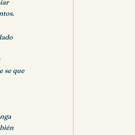
iar
ntos.
lado
e se que
enga
mbién