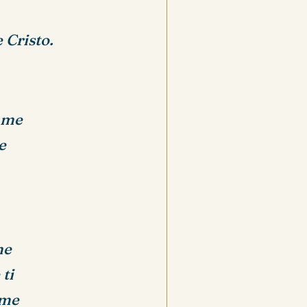
 Cristo.
vame
e
me
ti
eme