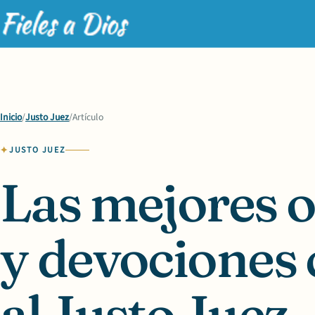
Inicio
/
Justo Juez
/
Artículo
JUSTO JUEZ
Las mejores 
y devociones 
al Justo Juez