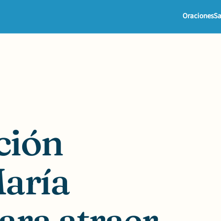
Oraciones
Sa
ción
María
ara atraer