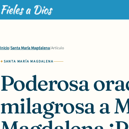
Inicio
/
Santa María Magdalena
/
Artículo
SANTA MARÍA MAGDALENA
Poderosa ora
milagrosa a 
Magdalena ¡P