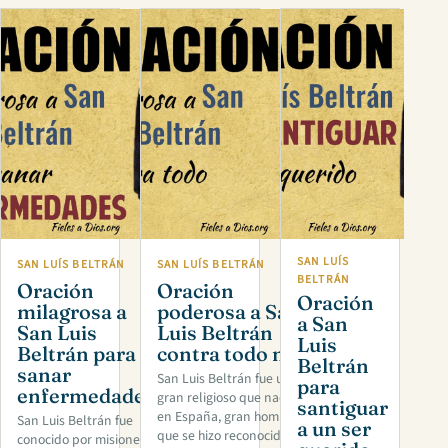
SAN LUÍS
SAN LUÍS BELTRÁN
SAN LUÍS BELTRÁN
BELTRÁN
Oración
Oración
Oración
milagrosa a
poderosa a San
a San
San Luis
Luis Beltrán
Luis
Beltrán para
contra todo mal
Beltrán
sanar
San Luis Beltrán fue un
para
enfermedades
gran religioso que nació
santiguar
en España, gran hombre
San Luis Beltrán fue
a un ser
que se hizo reconocido por
conocido por misionero,