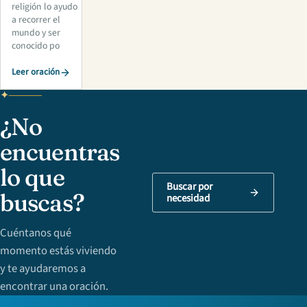
religión lo ayudo
a recorrer el
mundo y ser
conocido po
Leer oración
¿No
encuentras
lo que
Buscar por
buscas?
necesidad
Cuéntanos qué
momento estás viviendo
y te ayudaremos a
encontrar una oración.