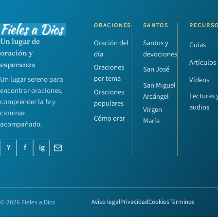
ORACIONES
SANTOS
RECURS
Un lugar de
Oración del
Santos y
Guías
oración y
día
devociones
Artículos
esperanza
Oraciones
San José
por tema
Un lugar sereno para
Vídeos
San Miguel
encontrar oraciones,
Oraciones
Lecturas 
Arcángel
comprender la fe y
populares
audios
Virgen
caminar
Cómo orar
María
acompañado.
Y
f
ig
© 2026 Fieles a Dios
Aviso legal
Privacidad
Cookies
Términos