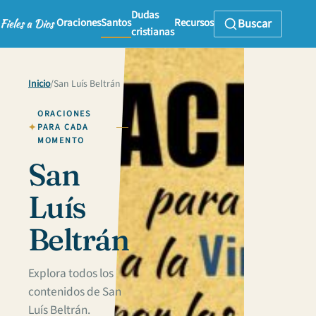
Dudas
Oraciones
Santos
Recursos
Buscar
cristianas
Inicio
/
San Luís Beltrán
ORACIONES
PARA CADA
MOMENTO
San
Luís
Beltrán
Explora todos los
contenidos de San
Luís Beltrán.