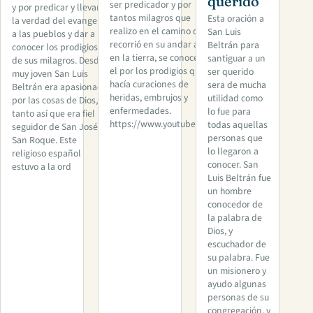
querido
ser predicador y por
y por predicar y llevar
tantos milagros que
Esta oración a
la verdad del evangelio
realizo en el camino que
San Luis
a las pueblos y dar a
recorrió en su andar acá
Beltrán para
conocer los prodigios
en la tierra, se conoce de
santiguar a un
de sus milagros. Desde
el por los prodigios que
ser querido
muy joven San Luis
hacía curaciones de
sera de mucha
Beltrán era apasionado
heridas, embrujos y
utilidad como
por las cosas de Dios,
enfermedades.
lo fue para
tanto así que era fiel
https://www.youtube.com/
todas aquellas
seguidor de San José y
personas que
San Roque. Este
lo llegaron a
religioso español
conocer. San
estuvo a la ord
Luis Beltrán fue
un hombre
conocedor de
la palabra de
Dios, y
escuchador de
su palabra. Fue
un misionero y
ayudo algunas
personas de su
congregación, y