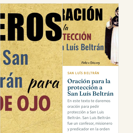
SAN LUÍS BELTRÁN
Oración para la
protección a
San Luís Beltrán
En este texto te daremos
oración para pedir
protección a San Luis
Beltrán. San Luis Beltrán
fue un confesor, misionero
y predicador en la orden