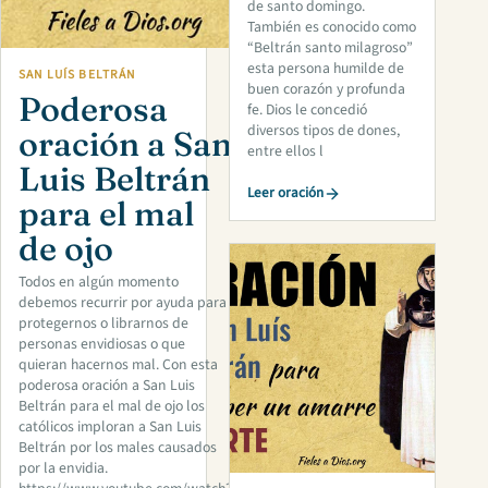
de santo domingo.
También es conocido como
“Beltrán santo milagroso”
esta persona humilde de
SAN LUÍS BELTRÁN
buen corazón y profunda
Poderosa
fe. Dios le concedió
diversos tipos de dones,
oración a San
entre ellos l
Luis Beltrán
Leer oración
para el mal
de ojo
Todos en algún momento
debemos recurrir por ayuda para
protegernos o librarnos de
personas envidiosas o que
quieran hacernos mal. Con esta
poderosa oración a San Luis
Beltrán para el mal de ojo los
católicos imploran a San Luis
Beltrán por los males causados
por la envidia.