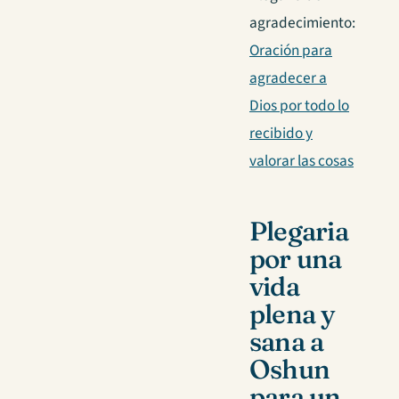
agradecimiento:
Oración para
agradecer a
Dios por todo lo
recibido y
valorar las cosas
Plegaria
por una
vida
plena y
sana a
Oshun
para un