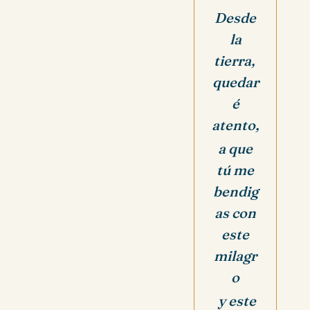
Desde
la
tierra,
quedar
é
atento,
a que
tú me
bendig
as con
este
milagr
o
y este