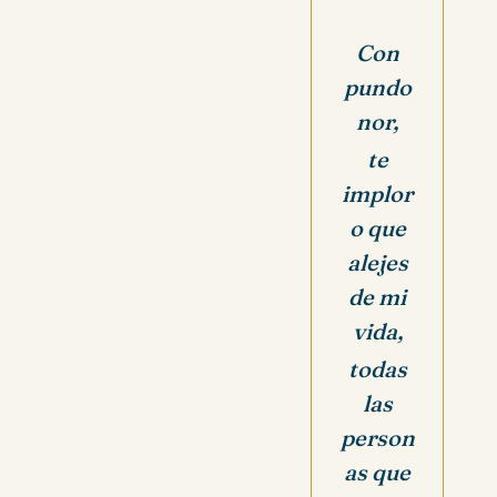
Con
pundo
nor,
te
implor
o que
alejes
de mi
vida,
todas
las
person
as que