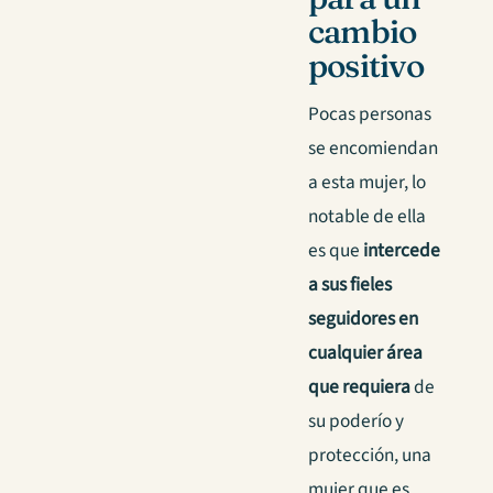
cambio
positivo
Pocas personas
se encomiendan
a esta mujer, lo
notable de ella
es que
intercede
a sus fieles
seguidores en
cualquier área
que requiera
de
su poderío y
protección, una
mujer que es