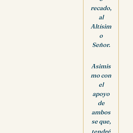
recado,
al
Altísim
o
Señor.
Asimis
mo con
el
apoyo
de
ambos
se que,
tendré