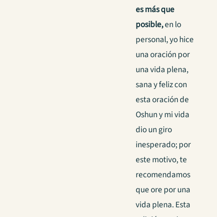
es más que
posible,
en lo
personal, yo hice
una oración por
una vida plena,
sana y feliz con
esta oración de
Oshun y mi vida
dio un giro
inesperado; por
este motivo, te
recomendamos
que ore por una
vida plena. Esta