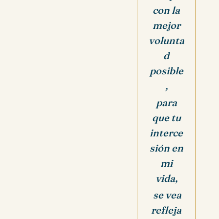
con la
mejor
volunta
d
posible
,
para
que tu
interce
sión en
mi
vida,
se vea
refleja