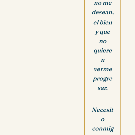
no me
desean,
el bien
y que
no
quiere
n
verme
progre
sar.
Necesit
o
conmig