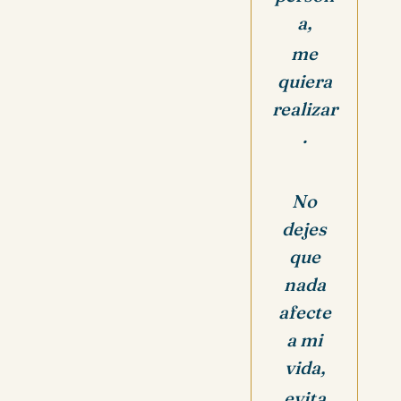
a,
me
quiera
realizar
.
No
dejes
que
nada
afecte
a mi
vida,
evita