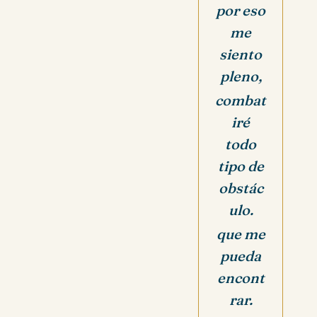
por eso
me
siento
pleno,
combat
iré
todo
tipo de
obstác
ulo.
que me
pueda
encont
rar.