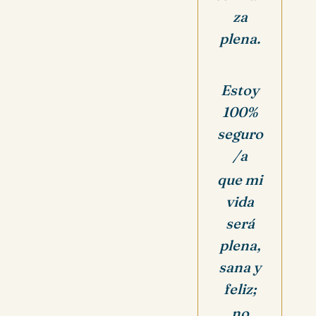
za
plena.
Estoy
100%
seguro
/a
que mi
vida
será
plena,
sana y
feliz;
no