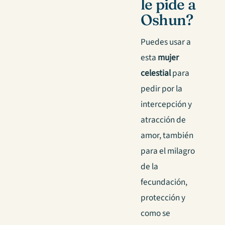
le pide a
Oshun?
Puedes usar a
esta
mujer
celestial
para
pedir por la
intercepción y
atracción de
amor, también
para el milagro
de la
fecundación,
protección y
como se