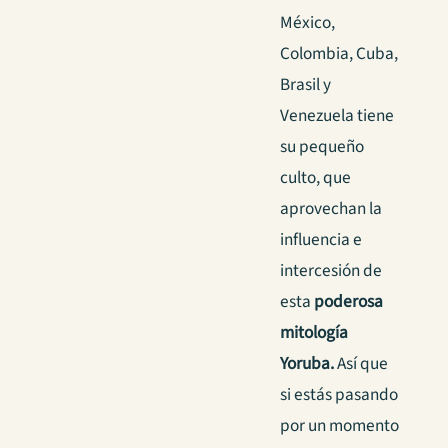
México,
Colombia, Cuba,
Brasil y
Venezuela tiene
su pequeño
culto, que
aprovechan la
influencia e
intercesión de
esta
poderosa
mitología
Yoruba.
Así que
si estás pasando
por un momento