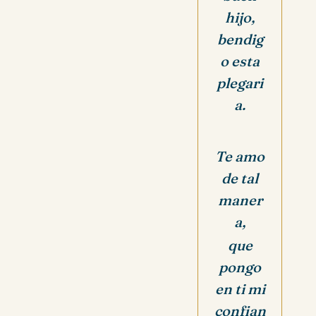
hijo,
bendig
o esta
plegari
a.
Te amo
de tal
maner
a,
que
pongo
en ti mi
confian