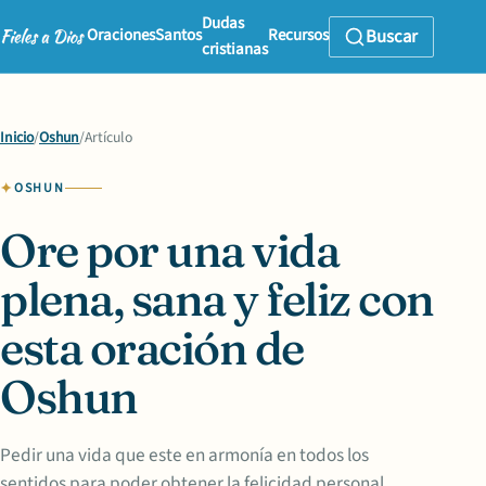
Dudas
Oraciones
Santos
Recursos
Buscar
cristianas
Inicio
/
Oshun
/
Artículo
OSHUN
Ore por una vida
plena, sana y feliz con
esta oración de
Oshun
Pedir una vida que este en armonía en todos los
sentidos para poder obtener la felicidad personal,