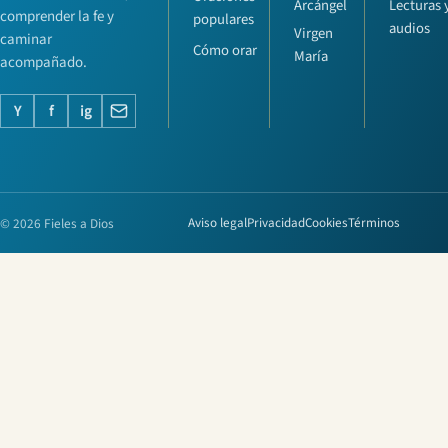
Lecturas 
Arcángel
comprender la fe y
populares
audios
Virgen
caminar
Cómo orar
María
acompañado.
Y
f
ig
© 2026 Fieles a Dios
Aviso legal
Privacidad
Cookies
Términos