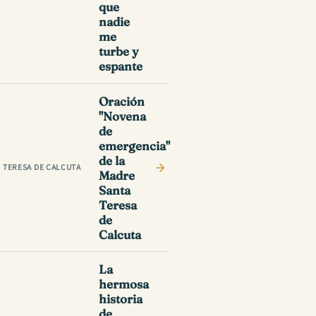
que
nadie
me
turbe y
espante
Oración
"Novena
de
emergencia"
de la
TERESA DE CALCUTA
Madre
Santa
Teresa
de
Calcuta
La
hermosa
historia
de