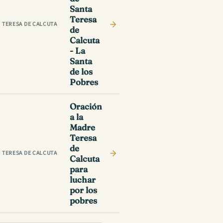
Santa
Teresa
TERESA DE CALCUTA
de
Calcuta
- La
Santa
de los
Pobres
Oración
a la
Madre
Teresa
de
TERESA DE CALCUTA
Calcuta
para
luchar
por los
pobres