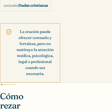
Dudas cristianas
CATEGORÍA
La oración puede
ofrecer consuelo y
fortaleza, pero no
sustituye la atención
médica, psicológica,
legal o profesional
cuando sea
necesaria.
Cómo
rezar