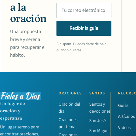
a la
oración
Recibir la guía
Una propuesta
breve y serena
Sin spam. Puedes darte de baja
para recuperar el
cuando quieras.
hábito.
ORACIONES
SANTOS
RECURS
Un lugar de
Oración del
Santos y
Guías
oración y
día
devociones
Artículos
esperanza
Oraciones
San José
por tema
Un lugar sereno para
Vídeos
San Miguel
encontrar oraciones,
Oraciones