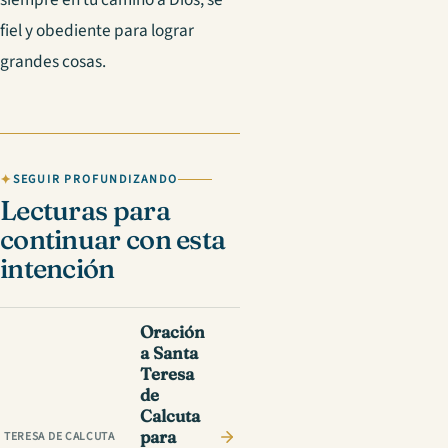
fiel y obediente para lograr
grandes cosas.
SEGUIR PROFUNDIZANDO
Lecturas para
continuar con esta
intención
Oración
a Santa
Teresa
de
Calcuta
para
TERESA DE CALCUTA