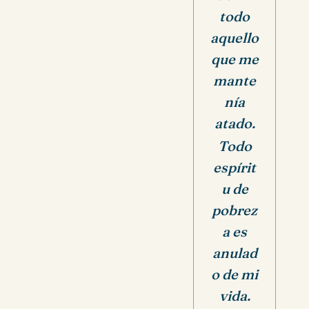
todo
aquello
que me
mante
nía
atado.
Todo
espírit
u de
pobrez
a es
anulad
o de mi
vida.