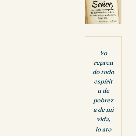
Yo
repren
do todo
espírit
u de
pobrez
a de mi
vida,
lo ato