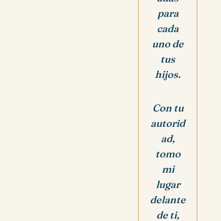
para
cada
uno de
tus
hijos.
Con tu
autorid
ad,
tomo
mi
lugar
delante
de ti,