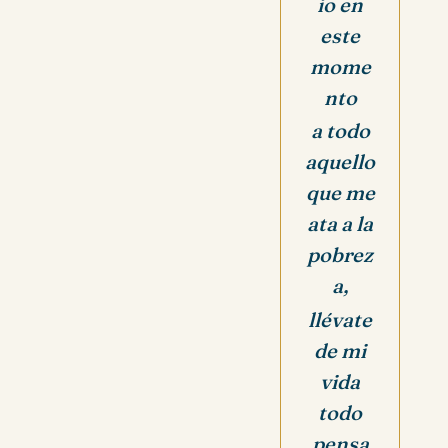
io en
este
mome
nto
a todo
aquello
que me
ata a la
pobrez
a,
llévate
de mi
vida
todo
pensa