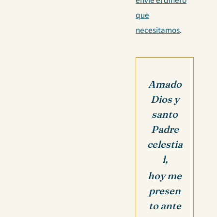
envíe el dinero
que
necesitamos
.
Amado
Dios y
santo
Padre
celestia
l,
hoy me
presen
to ante