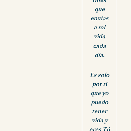
que
envías
a mi
vida
cada
día.
Es solo
por ti
que yo
puedo
tener
vida y
eres Tú