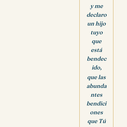
y me
declaro
un hijo
tuyo
que
está
bendec
ido,
que las
abunda
ntes
bendici
ones
que Tú