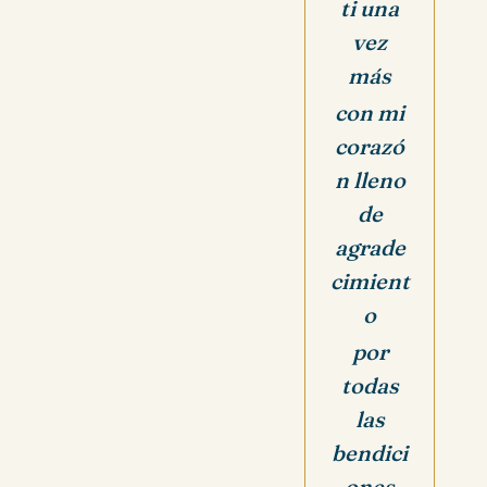
ti una
vez
más
con mi
corazó
n lleno
de
agrade
cimient
o
por
todas
las
bendici
ones