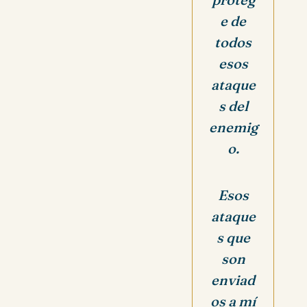
e de
todos
esos
ataque
s del
enemig
o.
Esos
ataque
s que
son
enviad
os a mí