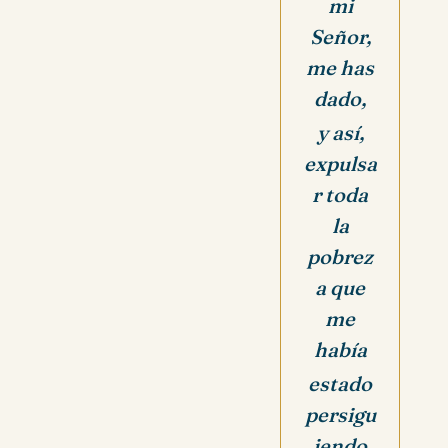
mi
Señor,
me has
dado,
y así,
expulsa
r toda
la
pobrez
a que
me
había
estado
persigu
iendo