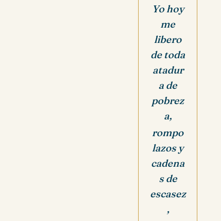
Yo hoy
me
libero
de toda
atadur
a de
pobrez
a,
rompo
lazos y
cadena
s de
escasez
,