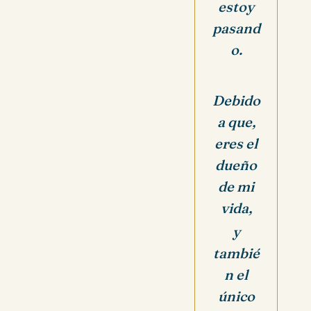
estoy
pasand
o.
Debido
a que,
eres el
dueño
de mi
vida,
y
tambié
n el
único