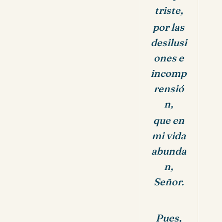
triste,
por las
desilusi
ones e
incomp
rensió
n,
que en
mi vida
abunda
n,
Señor.
Pues,