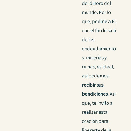
del dinero del
mundo. Por lo
que, pedirle a Él,
con el fin de salir
de los
endeudamiento
s, miserias y
ruinas, es ideal,
así podemos
recibir sus
bendiciones
. Así
que, te invito a
realizar esta
oración para
liberarte de la