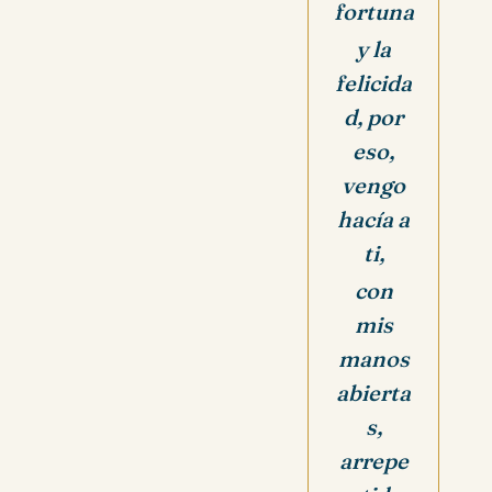
fortuna
y la
felicida
d, por
eso,
vengo
hacía a
ti,
con
mis
manos
abierta
s,
arrepe