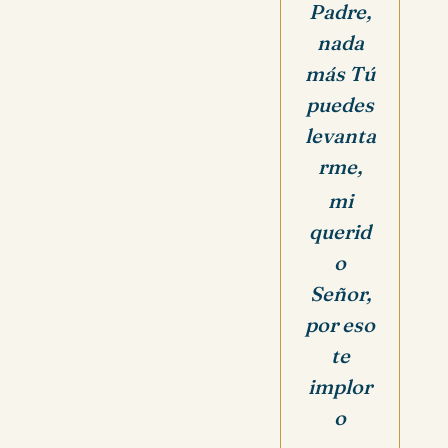
Padre,
nada
más Tú
puedes
levanta
rme,
mi
querid
o
Señor,
por eso
te
implor
o