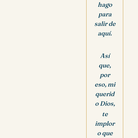
hago
para
salir de
aquí.
Así
que,
por
eso, mi
querid
o Dios,
te
implor
o que