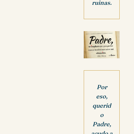
ruinas.
Por
eso,
querid
o
Padre,
acudo a