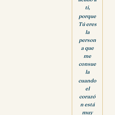
ti,
porque
Tú eres
la
person
a que
me
consue
la
cuando
el
corazó
n está
muy