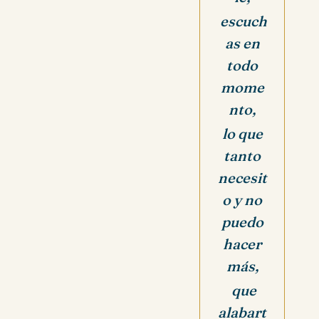
escuch
as en
todo
mome
nto,
lo que
tanto
necesit
o y no
puedo
hacer
más,
que
alabart