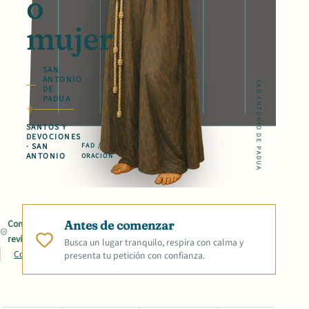
o
mujer
SAN
ANTONIO
SAN ANTONIO DE PADUA
DE
PADUA
SANTOS Y
DEVOCIONES
· SAN
FAD /
ANTONIO
ORACIÓN
Contenido
Antes de comenzar
revisado
Busca un lugar tranquilo, respira con calma y
Compartir
presenta tu petición con confianza.