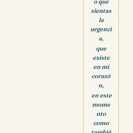
o que
sientas
la
urgenci
a,
que
existe
en mi
corazó
n,
en este
mome
nto
como
tambié