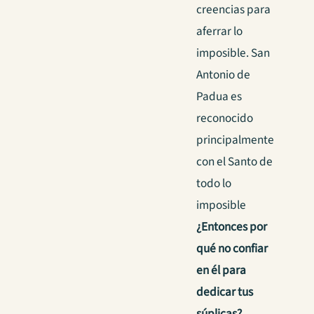
creencias para
aferrar lo
imposible. San
Antonio de
Padua es
reconocido
principalmente
con el Santo de
todo lo
imposible
¿Entonces por
qué no confiar
en él para
dedicar tus
súplicas?