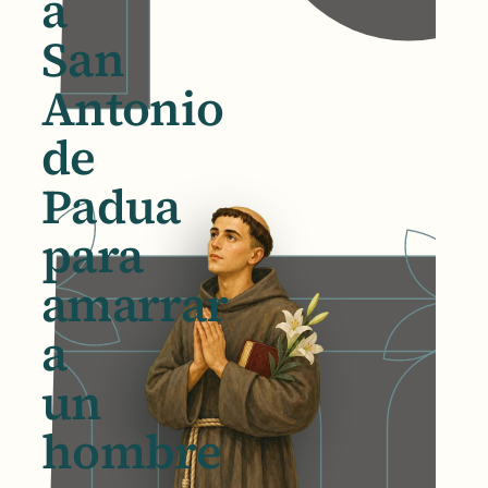
a
San
Antonio
de
Padua
para
amarrar
a
un
hombre