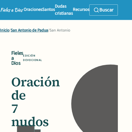
Dudas
Oraciones
Santos
Recursos
Buscar
cristianas
Inicio
/
San Antonio de Padua
/
San Antonio
Fieles
EDICIÓN
a
DEVOCIONAL
Dios
Oración
de
7
nudos