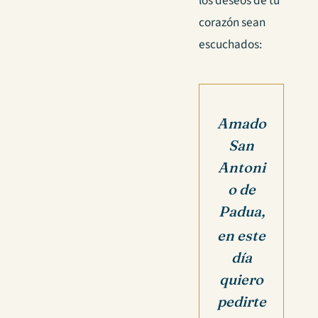
los deseos de tu
corazón sean
escuchados:
Amado
San
Antoni
o de
Padua,
en este
día
quiero
pedirte