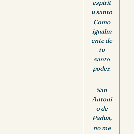
espírit
u santo
Como
igualm
ente de
tu
santo
poder.
San
Antoni
o de
Padua,
no me