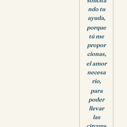
solicita
ndo tu
ayuda,
porque
tú me
propor
cionas,
el amor
necesa
rio,
para
poder
llevar
las
circuns