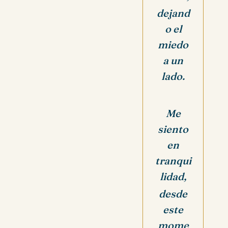
dejand
o el
miedo
a un
lado.
Me
siento
en
tranqui
lidad,
desde
este
mome