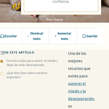
confianza.
Disminuir
Aumentar
Escuchar
Guardar
texto
texto
EN ESTE ARTÍCULO
Uno de los
mejores
Oración a Dios para vencer el miedo y
dejar de estar desesperado
recursos que
¿Qué dice Dios sobre nuestras
existe para
angustias?
superar el
miedo y la
desesperación
,
es