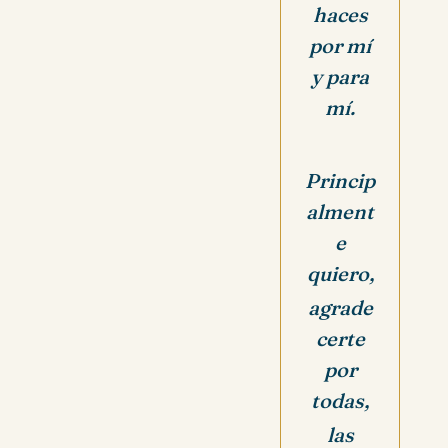
haces
por mí
y para
mí.
Princip
alment
e
quiero,
agrade
certe
por
todas,
las