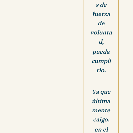
s de
fuerza
de
volunta
d,
pueda
cumpli
rlo.
Ya que
última
mente
caigo,
en el