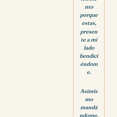
nto
porque
estas,
presen
te a mi
lado
bendici
éndom
e.
Asimis
mo
mandá
ndome,