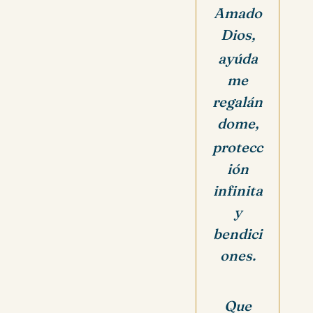
Amado
Dios,
ayúda
me
regalán
dome,
protecc
ión
infinita
y
bendici
ones.
Que