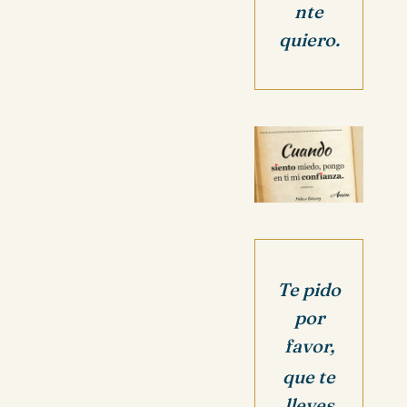
nte
quiero.
Te pido
por
favor,
que te
lleves