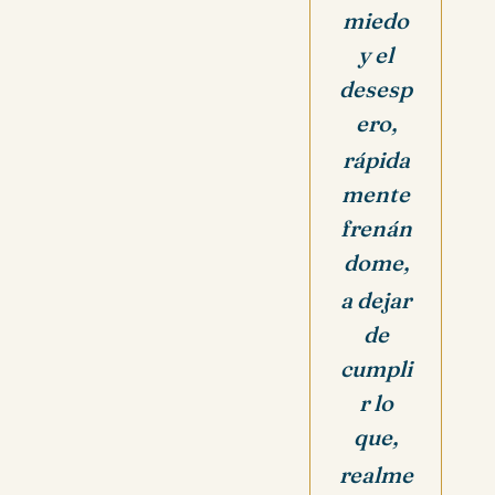
miedo
y el
desesp
ero,
rápida
mente
frenán
dome,
a dejar
de
cumpli
r lo
que,
realme