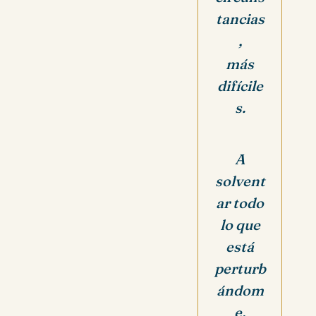
tancias
,
más
difícile
s.
A
solvent
ar todo
lo que
está
perturb
ándom
e,