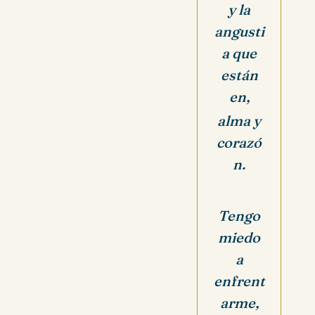
y la
angusti
a que
están
en,
alma y
corazó
n.
Tengo
miedo
a
enfrent
arme,