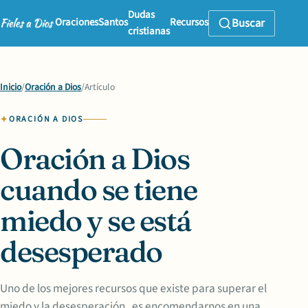
Dudas
Oraciones
Santos
Recursos
Buscar
cristianas
Inicio
/
Oración a Dios
/
Artículo
ORACIÓN A DIOS
Oración a Dios
cuando se tiene
miedo y se está
desesperado
Uno de los mejores recursos que existe para superar el
miedo y la desesperación , es encomendarnos en una