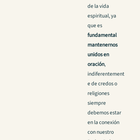
de la vida
espiritual, ya
que es
fundamental
mantenernos
unidos en
oración
,
indiferentement
e de credos o
religiones
siempre
debemos estar
en la conexión
con nuestro