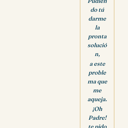
Pudien
do tú
darme
la
pronta
solució
n,
a este
proble
ma que
me
aqueja.
¡Oh
Padre!
te pido