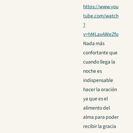
https://www.you
tube.com/watch
?
v=hMLaxAWeZfo
Nada más
confortante que
cuando llega la
noche es
indispensable
hacer la oración
ya que es el
alimento del
alma para poder
recibir la gracia