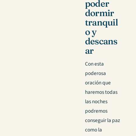
poder
dormir
tranquil
o y
descans
ar
Con esta
poderosa
oración que
haremos todas
las noches
podremos
conseguir la paz
como la