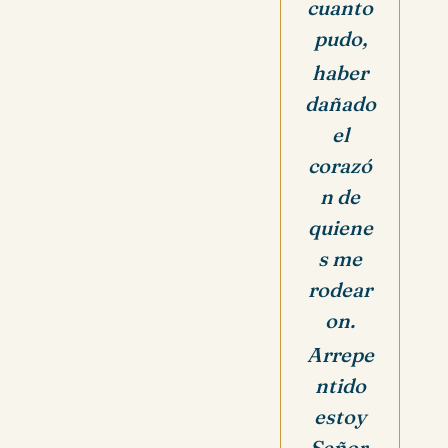
cuanto
pudo,
haber
dañado
el
corazó
n de
quiene
s me
rodear
on.
Arrepe
ntido
estoy
Señor,