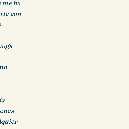
e me ha
arte con
.
enga
omo
da
ienes
lquier