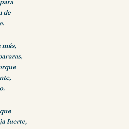
para
n de
e.
a más,
pararas,
orque
nte,
o.
que
a fuerte,