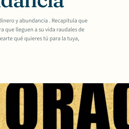
dinero y abundancia . Recapitula que
ra que lleguen a su vida raudales de
earte qué quieres tú para la tuya,