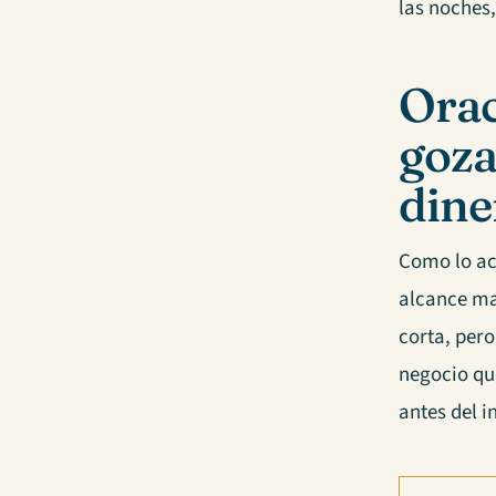
las noches
Orac
goza
dine
Como lo aca
alcance ma
corta, per
negocio qu
antes del i