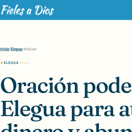
Inicio
/
Elegua
/
Artículo
ELEGUA
Oración pode
Elegua para a
dinero y abu