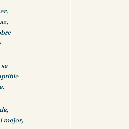
er,
az,
obre
o
 se
uptible
e.
da,
l mejor,