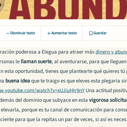
Disminuir texto
Aumentar texto
Guardar
 oración poderosa a Elegua para atraer más
dinero y abu
rsonas le
llaman suerte
, al aventurarse, para que lleguen
En esta oportunidad, tienes que plantearte qué quieres tú
una
buena idea
que te traigo es que eleves esta plegaria s
ww.youtube.com/watch?v=xUJiuHIr9nY
Una actitud positiv
demás del dominio que subyace en esta
vigorosa solicitu
l elevarla, porque es tu canal de comunicación para cons
ciente para que la repitas un par de veces, si así es nece