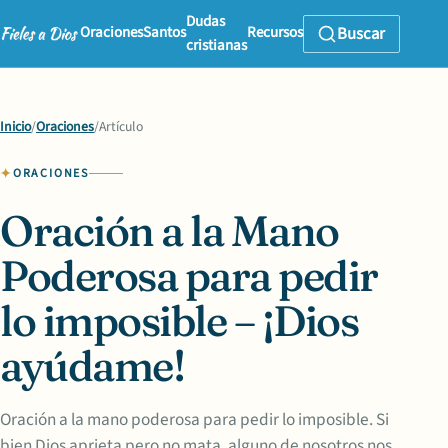
Dudas
Oraciones
Santos
Recursos
Buscar
cristianas
Inicio
/
Oraciones
/
Artículo
ORACIONES
Oración a la Mano
Poderosa para pedir
lo imposible – ¡Dios
ayúdame!
Oración a la mano poderosa para pedir lo imposible. Si
bien Dios aprieta pero no mata, alguno de nosotros nos