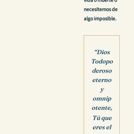
vida o muerte o
necesitemos de
algo imposible.
“Dios
Todopo
deroso
eterno
y
omnip
otente,
Tú que
eres el