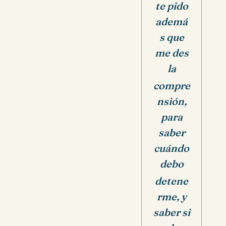
te pido
ademá
s que
me des
la
compre
nsión,
p
ara
saber
cuándo
debo
detene
rme, y
saber si