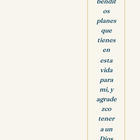
bendit
os
planes
que
tienes
en
esta
vida
para
mi, y
agrade
zco
tener
a un
Dios