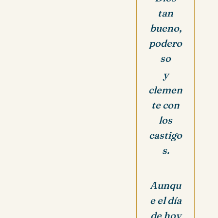
tan
bueno,
p
odero
so
y
clemen
te con
los
castigo
s.
Aunqu
e el día
de hoy