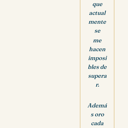
q
ue
actual
mente
se
me
hacen
imposi
bles de
supera
r.
Ademá
s oro
cada