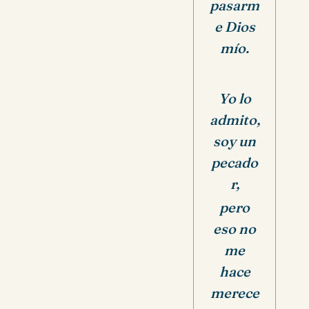
pasarm
e Dios
mío.
Yo lo
admito,
soy un
pecado
r,
pero
eso no
me
hace
merece