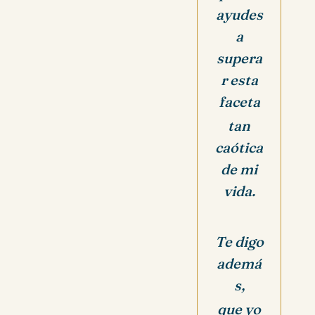
ayudes
a
supera
r esta
faceta
tan
caótica
de mi
vida.
Te digo
ademá
s,
que yo