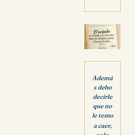
Ademá
s debo
decirle
que no
le temo
a caer,
s
olo