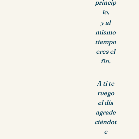
princip
io,
y al
mismo
tiempo
eres el
fin.
A ti te
ruego
el día
agrade
ciéndot
e