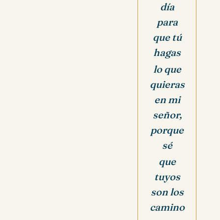
día
para
que tú
hagas
lo que
quieras
en mi
señor,
p
orque
sé
que
tuyos
son los
camino