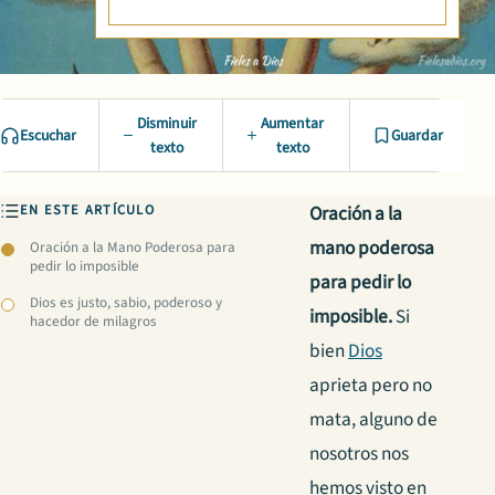
Disminuir
Aumentar
Escuchar
Guardar
texto
texto
EN ESTE ARTÍCULO
Oración a la
mano poderosa
Oración a la Mano Poderosa para
pedir lo imposible
para pedir lo
Dios es justo, sabio, poderoso y
imposible.
Si
hacedor de milagros
bien
Dios
aprieta pero no
mata, alguno de
nosotros nos
hemos visto en