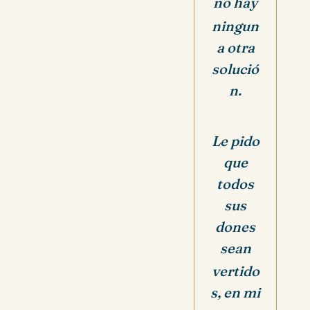
no hay
ningun
a otra
solució
n.
Le pido
que
todos
sus
dones
sean
vertido
s,
en mi