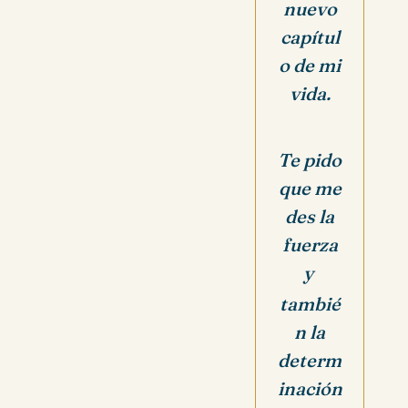
nuevo
capítul
o de mi
vida.
Te pido
que me
des la
fuerza
y
tambié
n la
determ
inación