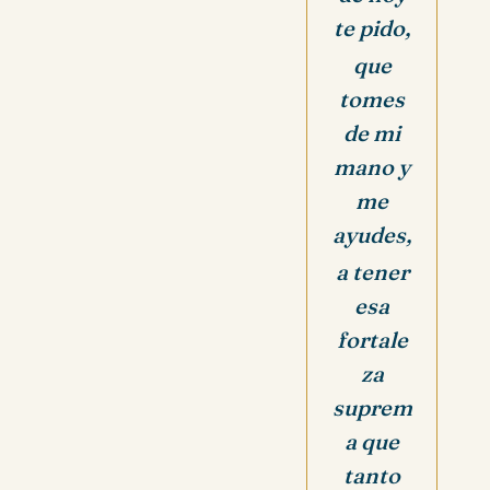
te pido,
que
tomes
de mi
mano y
me
ayudes,
a tener
esa
fortale
za
suprem
a que
tanto