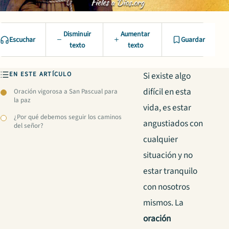
Disminuir
Aumentar
Escuchar
Guardar
texto
texto
EN ESTE ARTÍCULO
Si existe algo
difícil en esta
Oración vigorosa a San Pascual para
la paz
vida, es estar
¿Por qué debemos seguir los caminos
angustiados con
del señor?
cualquier
situación y no
estar tranquilo
con nosotros
mismos. La
oración