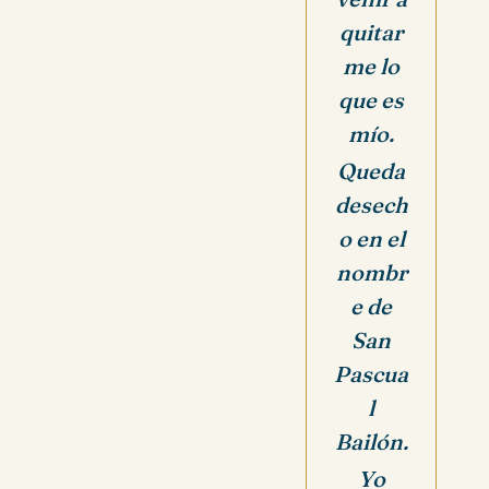
quitar
me lo
que es
mío.
Queda
desech
o en el
nombr
e de
San
Pascua
l
Bailón.
Yo