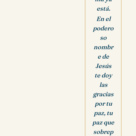
está.
En el
podero
so
nombr
e de
Jesús
te doy
las
gracias
por tu
paz, tu
paz que
sobrep