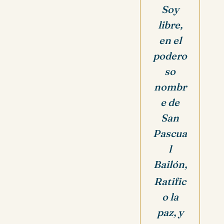
Soy
libre,
en el
podero
so
nombr
e de
San
Pascua
l
Bailón,
Ratific
o la
paz, y