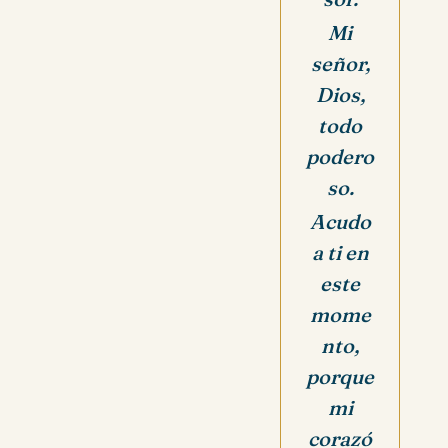
Mi
señor,
Dios,
todo
podero
so.
Acudo
a ti en
este
mome
nto,
porque
mi
corazó