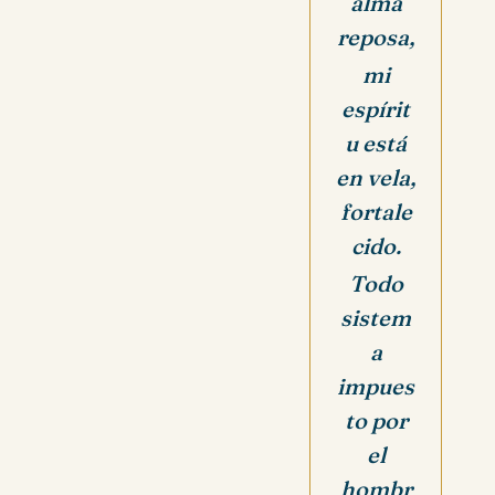
alma
reposa,
mi
espírit
u está
en vela,
fortale
cido.
Todo
sistem
a
impues
to por
el
hombr