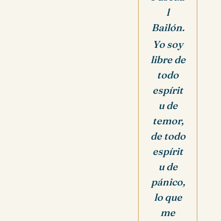
l
Bailón.
Yo soy
libre de
todo
espírit
u de
temor,
de todo
espírit
u de
pánico,
lo que
me