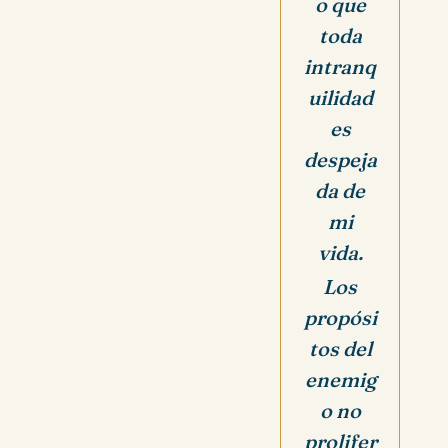
o que
toda
intranq
uilidad
es
despeja
da de
mi
vida.
Los
propósi
tos del
enemig
o no
prolifer