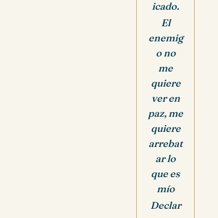
icado.
El
enemig
o no
me
quiere
ver en
paz, me
quiere
arrebat
ar lo
que es
mío
Declar