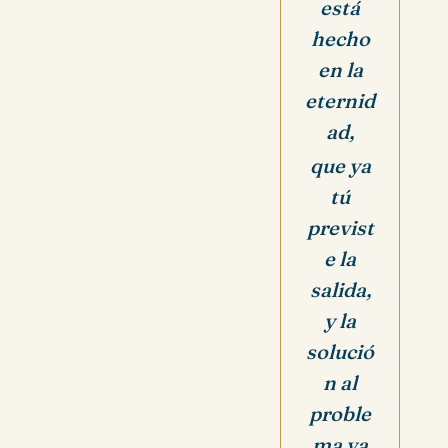
está
hecho
en la
eternid
ad,
que ya
tú
previst
e la
salida,
y la
solució
n al
proble
ma ya