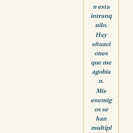
n esta
intranq
uilo.
Hay
situaci
ones
que me
agobia
n.
Mis
enemig
os se
han
multipl