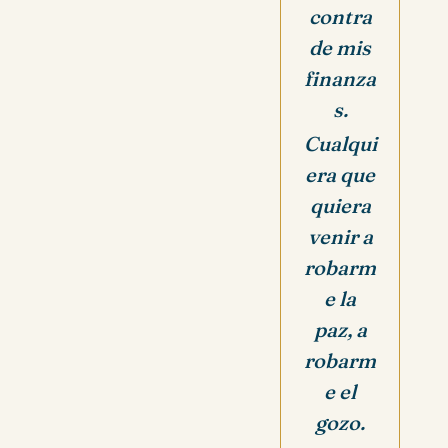
contra
de mis
finanza
s.
Cualqui
era que
quiera
venir a
robarm
e la
paz, a
robarm
e el
gozo.