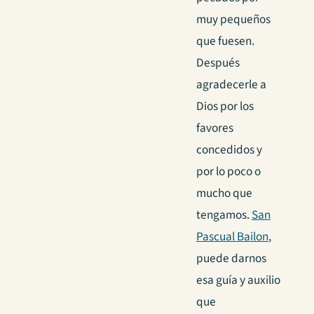
muy pequeños
que fuesen.
Después
agradecerle a
Dios por los
favores
concedidos y
por lo poco o
mucho que
tengamos.
San
Pascual Bailon
,
puede darnos
esa guía y auxilio
que