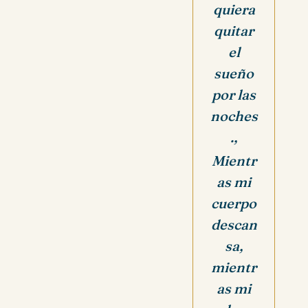
quiera
quitar
el
sueño
por las
noches
.,
Mientr
as mi
cuerpo
descan
sa,
mientr
as mi