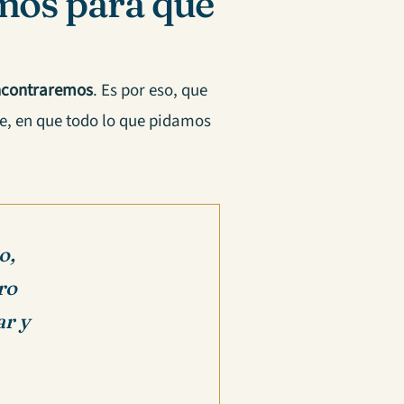
mos para que
encontraremos
. Es por eso, que
e, en que todo lo que pidamos
o,
ro
ar y