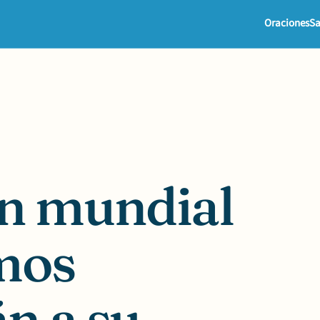
Oraciones
Sa
ón mundial
rmos
n a su