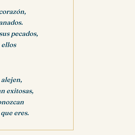
corazón,
anados.
sus pecados,
 ellos
 alejen,
an exitosas,
conozcan
 que eres.