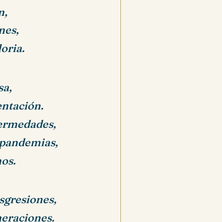
n,
nes,
loria.
sa,
entación.
fermedades,
 pandemias,
os.
sgresiones,
neraciones.