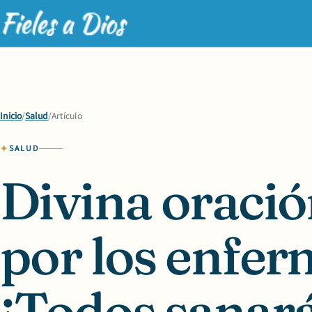
Inicio
/
Salud
/
Artículo
SALUD
Divina oraci
por los enfe
¡Todos sanará