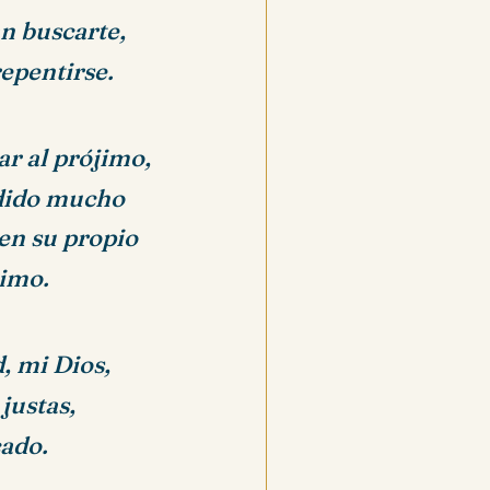
n buscarte,
epentirse.
r al prójimo,
erdido mucho
 en su propio
jimo.
, mi Dios,
justas,
cado.