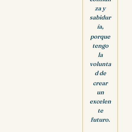
za y
sabidur
ía,
porque
tengo
la
volunta
d de
crear
un
excelen
te
futuro.