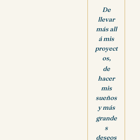
De
llevar
más all
á mis
proyect
os,
de
hacer
mis
sueños
y más
grande
s
deseos