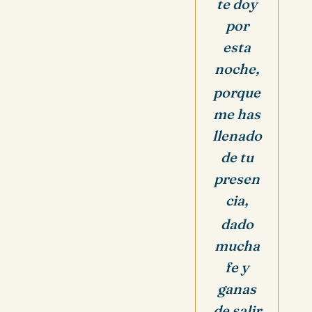
te doy
por
esta
noche,
porque
me has
llenado
de tu
presen
cia,
dado
mucha
fe y
ganas
de salir