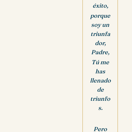
éxito,
porque
soy un
triunfa
dor,
Padre,
Tú me
has
llenado
de
triunfo
s.
Pero