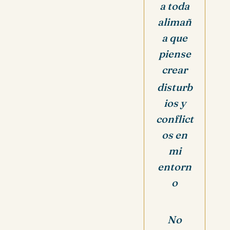
a toda
alimañ
a que
piense
crear
disturb
ios y
conflict
os en
mi
entorn
o
No