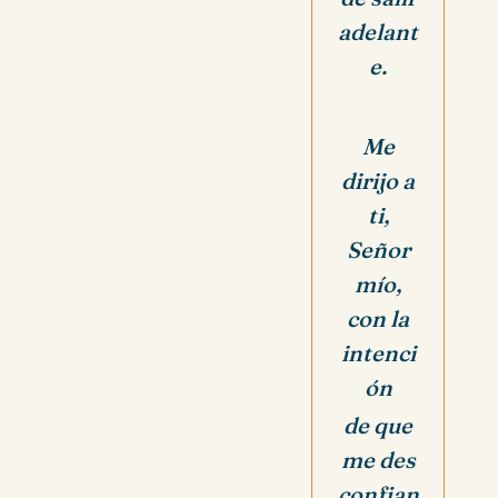
adelant
e.
Me
dirijo a
ti,
Señor
mío,
con la
intenci
ón
de que
me des
confian