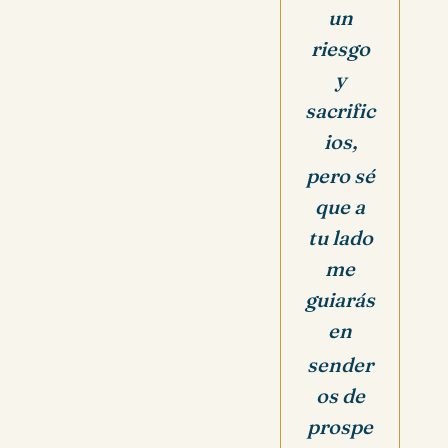
un
riesgo
y
sacrific
ios,
pero sé
que a
tu lado
me
guiarás
en
sender
os de
prospe