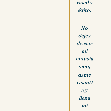
ridad
y
éxito.
No
dejes
decaer
mi
entusia
smo,
dame
valentí
a y
llena
mi