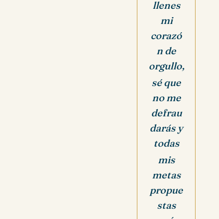
llenes
mi
corazó
n de
orgullo,
sé que
no me
defrau
darás y
todas
mis
metas
propue
stas