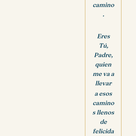
camino
.
Eres
Tú,
Padre,
quien
me va a
llevar
a esos
camino
s llenos
de
felicida