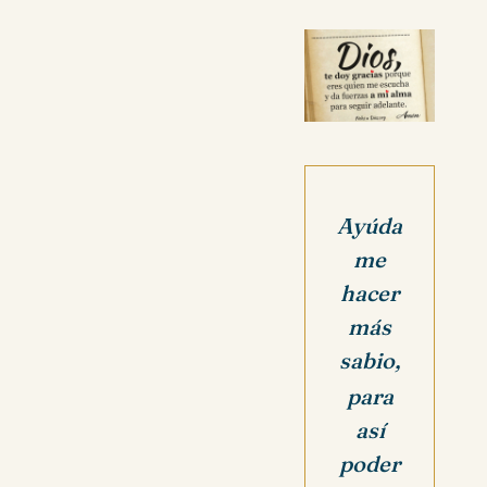
Ayúda
me
hacer
más
sabio,
para
así
poder