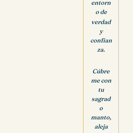
entorn
o de
verdad
y
confian
za.
Cúbre
me con
tu
sagrad
o
manto,
aleja