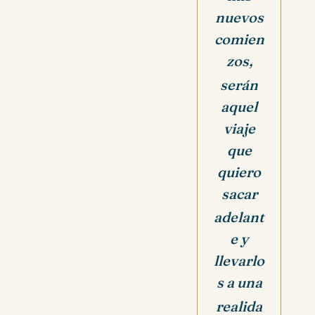
nuevos
comien
zos,
serán
aquel
viaje
que
quiero
sacar
adelant
e y
llevarlo
s a una
realida