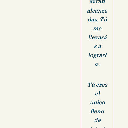
serán
alcanza
das, Tú
me
llevará
s a
lograrl
o.
Tú eres
el
único
lleno
de