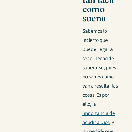
como
suena
Sabemos lo
incierto que
puede llegar a
ser el hecho de
superarse, pues
no sabes cómo
van a resultar las
cosas. Es por
ello, la
importancia de
acudir a Dios
, y
de
pedirle que