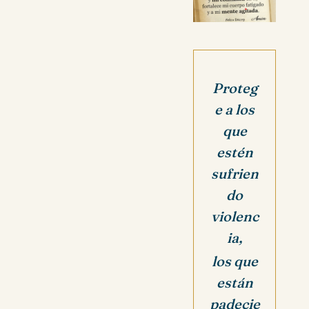
Proteg
e a los
que
estén
sufrien
do
violenc
ia,
los que
están
padecie