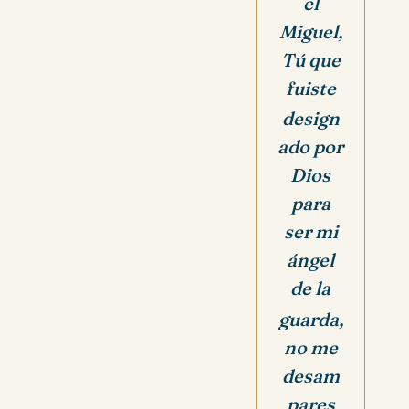
el
Miguel,
Tú que
fuiste
design
ado por
Dios
para
ser mi
ángel
de la
guarda,
no me
desam
pares