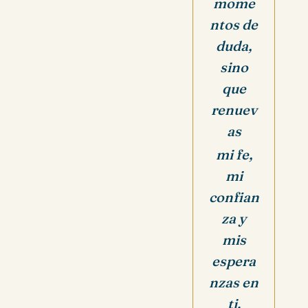
mome
ntos de
duda,
sino
que
renuev
as
mi fe,
mi
confian
za y
mis
espera
nzas en
ti.