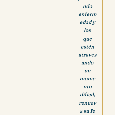
ndo
enferm
edad y
los
que
estén
atraves
ando
un
mome
nto
difícil,
renuev
a su fe