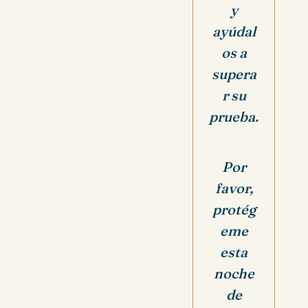
y
ayúdal
os a
supera
r su
prueba.
Por
favor,
protég
eme
esta
noche
de