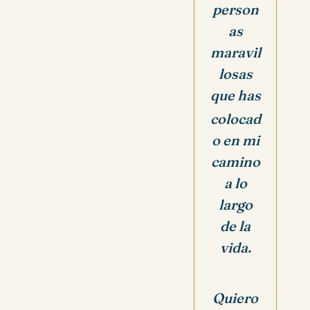
person
as
maravil
losas
que has
colocad
o en mi
camino
a lo
largo
de la
vida.
Quiero