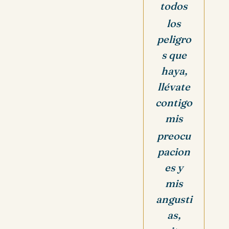
todos
los
peligro
s que
haya,
llévate
contigo
mis
preocu
pacion
es y
mis
angusti
as,