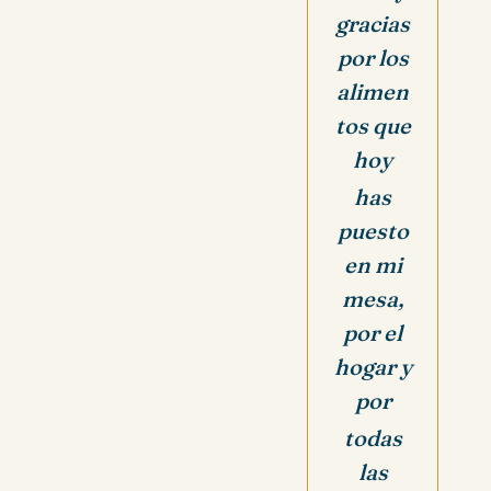
gracias
por los
alimen
tos que
hoy
has
puesto
en mi
mesa,
por el
hogar y
por
todas
las