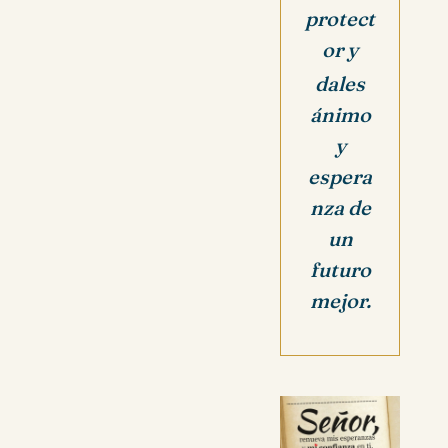
protect
or y
dales
ánimo
y
espera
nza de
un
futuro
mejor.