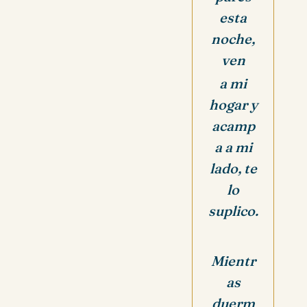
esta
noche,
ven
a mi
hogar y
acamp
a a mi
lado, te
lo
suplico.
Mientr
as
duerm