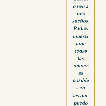
o ven a
mis
sueños,
Padre,
muéstr
ame
todas
las
maner
as
posible
s en
las que
puedo