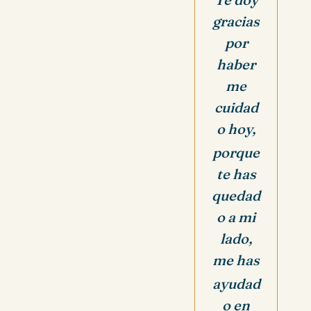
gracias
por
haber
me
cuidad
o hoy,
porque
te has
quedad
o a mi
lado,
me has
ayudad
o en