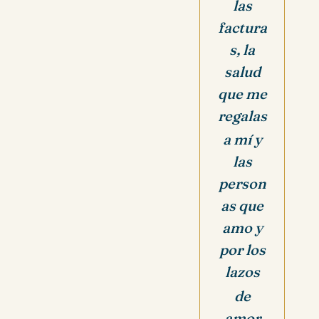
las
factura
s, la
salud
que me
regalas
a mí y
las
person
as que
amo y
por los
lazos
de
amor