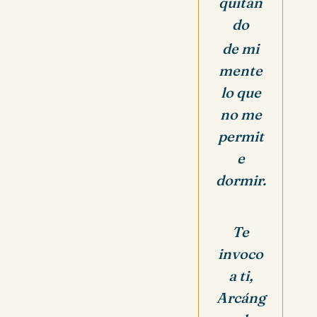
quitan
do
de mi
mente
lo que
no me
permit
e
dormir.
Te
invoco
a ti,
Arcáng