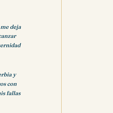
 me deja
lcanzar
ternidad
erbia y
ros con
is fallas