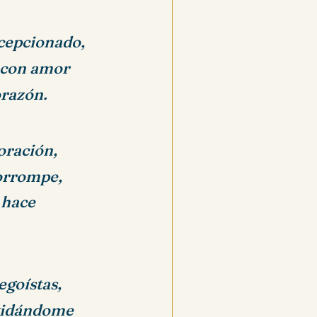
ecepcionado,
 con amor
orazón.
oración,
corrompe,
 hace
egoístas,
vidándome