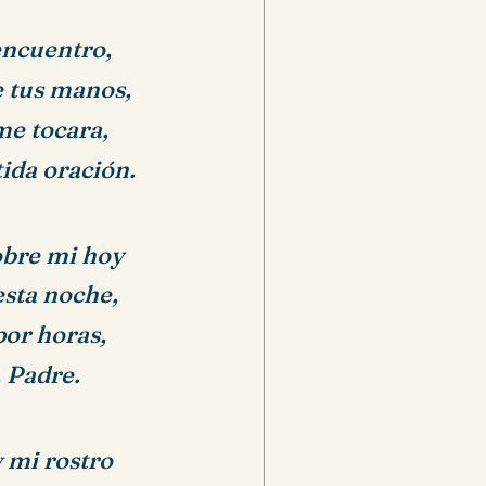
encuentro,
e tus manos,
me tocara,
tida oración.
obre mi hoy
esta noche,
por horas,
 Padre.
y mi rostro