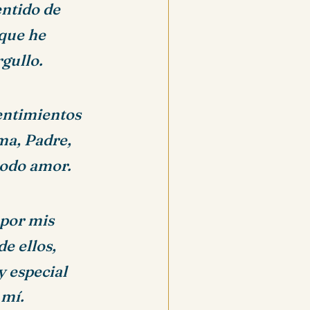
entido de
 que he
gullo.
entimientos
ma, Padre,
todo amor.
 por mis
de ellos
,
y especial
mí.