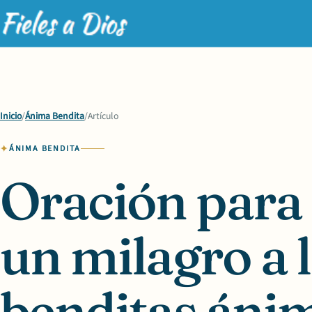
Inicio
/
Ánima Bendita
/
Artículo
ÁNIMA BENDITA
Oración para
un milagro a 
benditas ánim