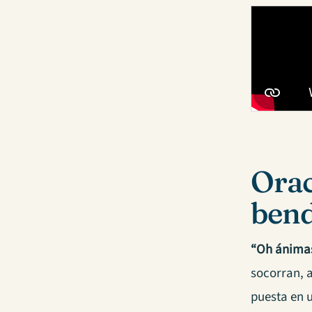
Orac
bend
“Oh ánimas
socorran, 
puesta en u