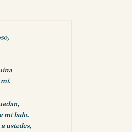
so,
uina
 mí.
uedan,
e mí lado.
 a ustedes,