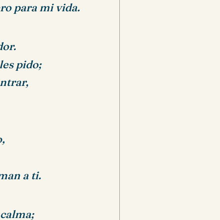
ro para mi vida.
dor.
es pido;
ntrar,
,
man a ti.
 calma;