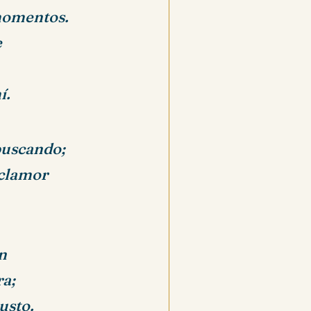
 momentos.
e
í.
buscando;
 clamor
n
ra;
usto.