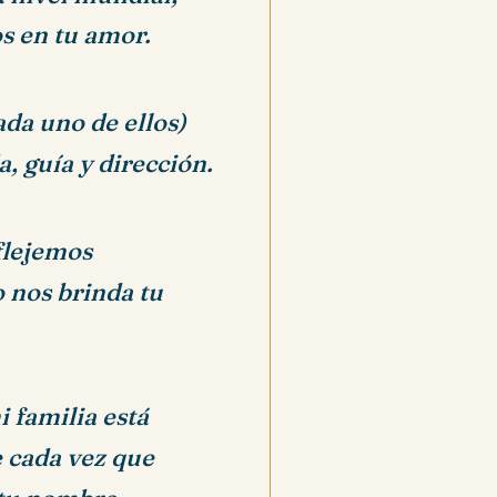
os en tu amor.
da uno de ellos)
 guía y dirección.
flejemos
o nos brinda tu
 familia está
e cada vez que