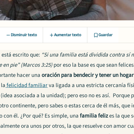
Disminuir texto
Aumentar texto
Guardar
a está escrito que:
“Si una familia está dividida contra sí
 en pie” (Marcos 3:25)
por eso la base es que sean felices
ortante hacer una
oración para bendecir y tener un hogar 
 la
felicidad familiar
va ligada a una estricta cercanía fí
 (idea asociada a la unidad); pero eso no es así. Porque 
otro continente, pero sabes o estas cerca de él más, que 
o con él. ¿Por qué? Es simple, una
familia feliz
es la que 
palmente ora unos por otros, la que resuelve con amor c