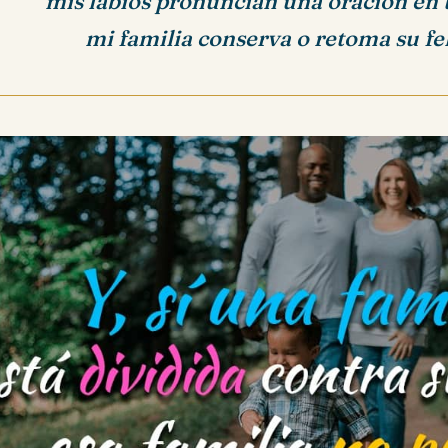
mis labios pronuncian una oración en
mi familia conserva o retoma su fel