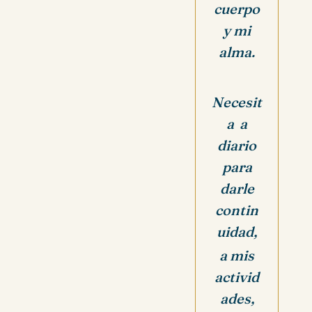
cuerpo
y mi
alma.
Necesit
a a
diario
para
darle
contin
uidad,
a mis
activid
ades,