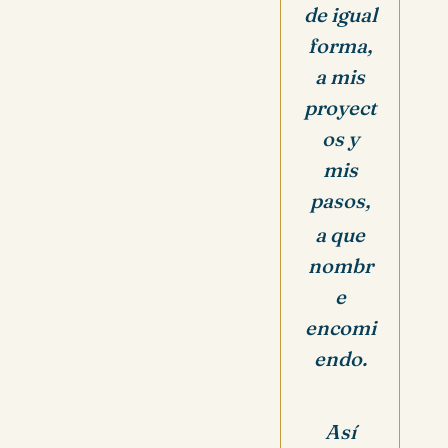
de igual
forma,
a mis
proyect
os y
mis
pasos,
a que
nombr
e
encomi
endo.
Así