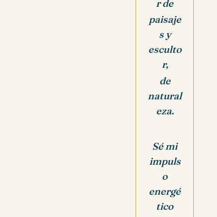
r de
paisaje
s y
esculto
r,
de
natural
eza.
Sé mi
impuls
o
energé
tico