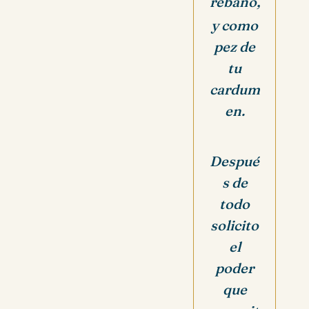
rebaño,
y como
pez de
tu
cardum
en.
Despué
s de
todo
solicito
el
poder
que