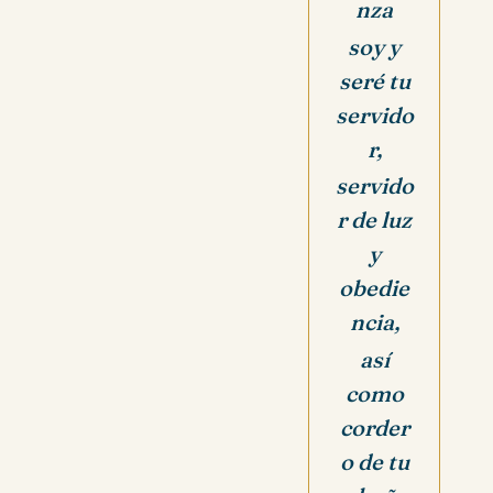
nza
soy y
seré tu
servido
r,
servido
r de luz
y
obedie
ncia,
así
como
corder
o de tu