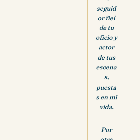
seguid
or fiel
de tu
oficio y
actor
de tus
escena
s,
puesta
s en mi
vida.
Por
otra