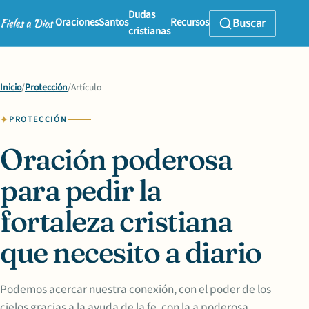
Dudas
Oraciones
Santos
Recursos
Buscar
cristianas
Inicio
/
Protección
/
Artículo
PROTECCIÓN
Oración poderosa
para pedir la
fortaleza cristiana
que necesito a diario
Podemos acercar nuestra conexión, con el poder de los
cielos gracias a la ayuda de la fe, con la a poderosa