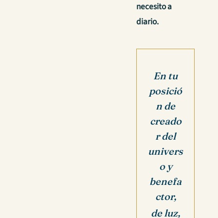
necesito a
diario.
En tu
posició
n de
creado
r del
univers
o y
benefa
ctor,
de luz,