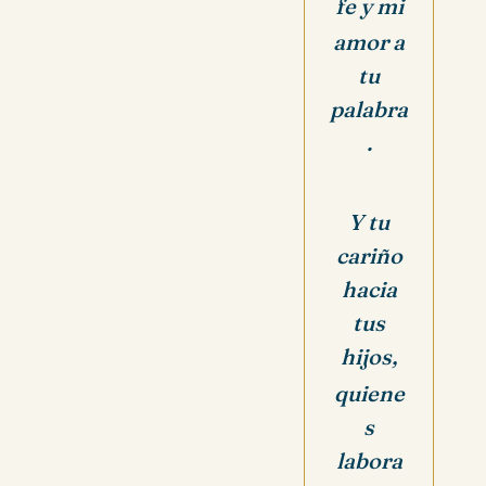
fe y mi
amor a
tu
palabra
.
Y tu
cariño
hacia
tus
hijos,
quiene
s
labora