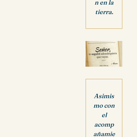
n en la
tierra.
Asimis
mo con
el
acomp
añamie