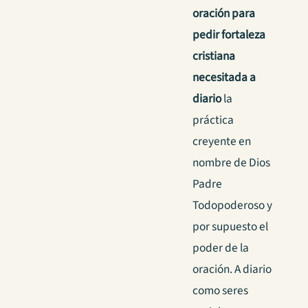
oración para
pedir fortaleza
cristiana
necesitada a
diario
la
práctica
creyente en
nombre de Dios
Padre
Todopoderoso y
por supuesto el
poder de la
oración. A diario
como seres