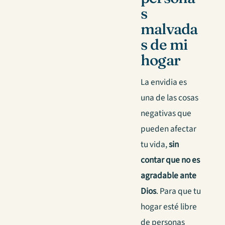
s
malvada
s de mi
hogar
La envidia es
una de las cosas
negativas que
pueden afectar
tu vida,
sin
contar que no es
agradable ante
Dios
. Para que tu
hogar esté libre
de personas