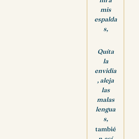
mis
espalda
s,
Q
uíta
la
envidia
, aleja
las
malas
lengua
s,
tambié
n
así