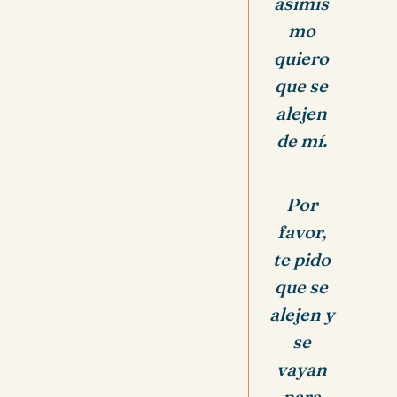
asimis
mo
quiero
que se
alej
en
de mí.
Por
favor,
t
e pido
que
se
alejen
y
se
vayan
para