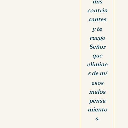
mis
contrin
cantes
y te
ruego
Señor
que
elimine
s de mí
esos
malos
pensa
miento
s.