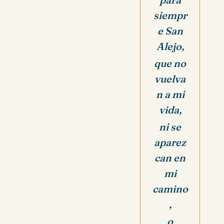
siempr
e San
Alejo,
q
ue no
vuelva
n a mi
vida,
ni se
aparez
can en
mi
camino
,
o