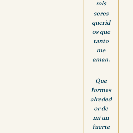
mis
seres
querid
os que
tanto
me
aman.
Que
formes
alreded
or de
mí un
fuerte