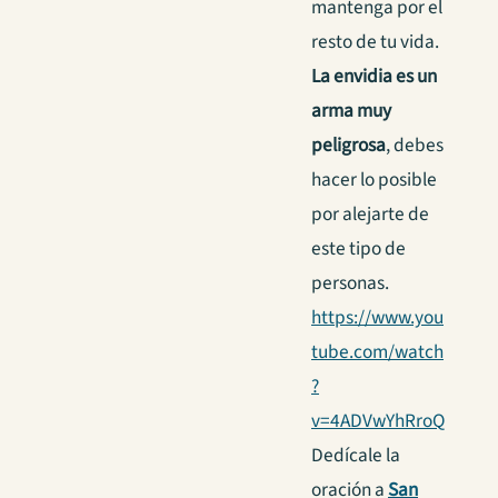
mantenga por el
resto de tu vida.
La envidia es un
arma muy
peligrosa
, debes
hacer lo posible
por alejarte de
este tipo de
personas.
https://www.you
tube.com/watch
?
v=4ADVwYhRroQ
Dedícale la
oración a
San