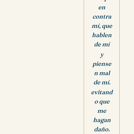
en
contra
mí, que
hablen
de mí
y
piense
n mal
de mí.
evitand
o que
me
hagan
daño.