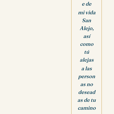
e de
mi vida
San
Alejo,
así
como
tú
alejas
a las
person
as no
desead
as de tu
camino