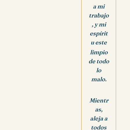
a mi
trabajo
, y mi
espírit
u este
limpio
de todo
lo
malo.
Mientr
as,
aleja a
todos