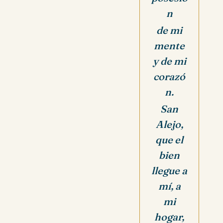
n
de mi
mente
y de mi
corazó
n.
San
Alejo,
que el
bien
llegue a
mí, a
mi
hogar,