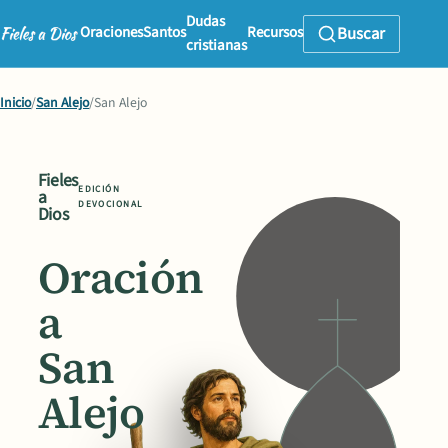
Dudas
Oraciones
Santos
Recursos
Buscar
cristianas
Inicio
/
San Alejo
/
San Alejo
Fieles
EDICIÓN
a
DEVOCIONAL
Dios
Oración
a
San
Alejo