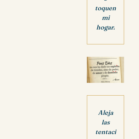
toquen
mi
hogar.
Aleja
las
tentaci