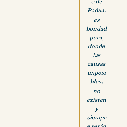
o de
Padua,
es
bondad
pura,
donde
las
causas
imposi
bles,
no
existen
y
siempr
e serán