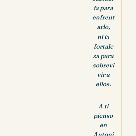
ía para
enfrent
arlo,
ni la
fortale
za para
sobrevi
vir a
ellos.
A ti
pienso
en
Antoni