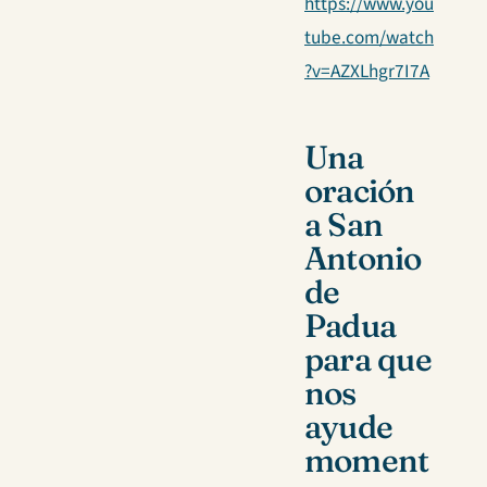
https://www.you
tube.com/watch
?v=AZXLhgr7I7A
Una
oración
a San
Antonio
de
Padua
para que
nos
ayude
moment