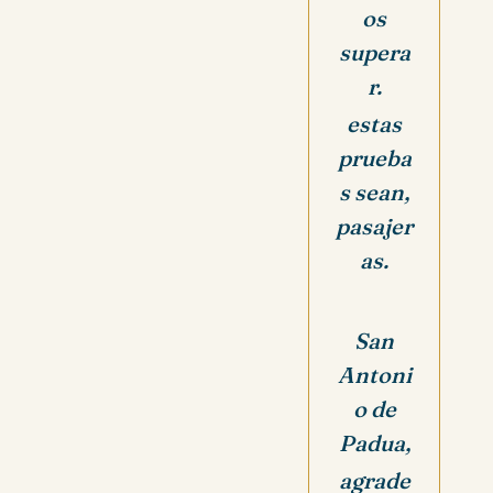
os
supera
r.
estas
prueba
s sean,
pasajer
as.
San
Antoni
o de
Padua,
agrade