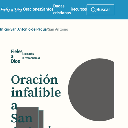
Dudas
Oraciones
Santos
Recursos
Buscar
cristianas
Inicio
/
San Antonio de Padua
/
San Antonio
Fieles
EDICIÓN
a
DEVOCIONAL
Dios
Oración
infalible
a
San