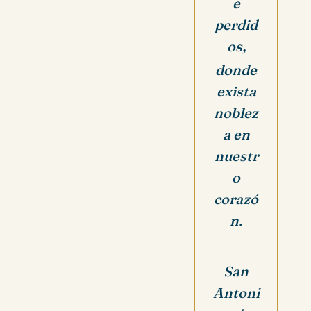
e
perdid
os,
donde
exista
noblez
a en
nuestr
o
corazó
n.
San
Antoni