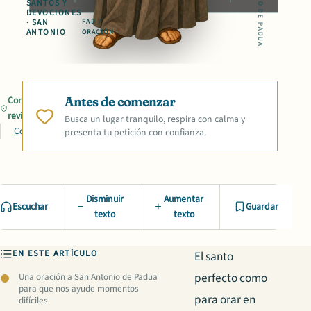
SAN ANTONIO DE PADUA
SANTOS Y
DEVOCIONES
· SAN
FAD /
ANTONIO
ORACIÓN
Contenido
Antes de comenzar
revisado
Busca un lugar tranquilo, respira con calma y
Compartir
presenta tu petición con confianza.
Disminuir
Aumentar
Escuchar
Guardar
texto
texto
EN ESTE ARTÍCULO
El santo
perfecto como
Una oración a San Antonio de Padua
para que nos ayude momentos
para orar en
difíciles