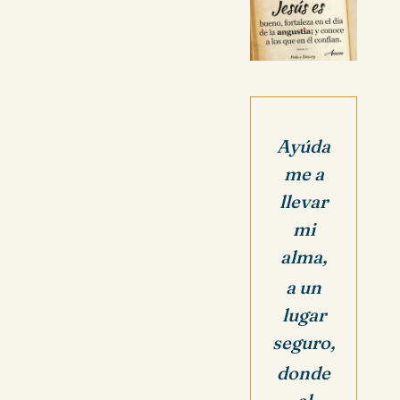
Ayúda
me a
llevar
mi
alma,
a un
lugar
seguro,
donde