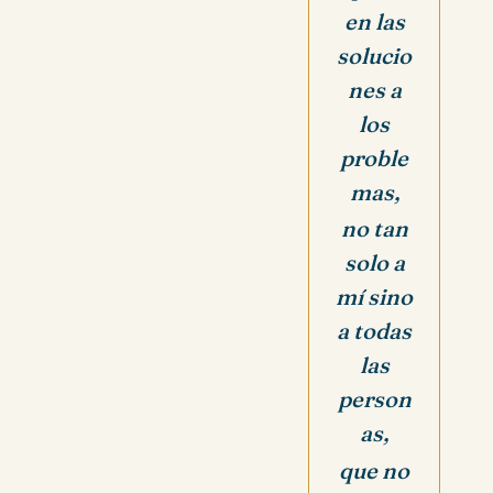
en las
solucio
nes a
los
proble
mas,
no tan
solo a
mí sino
a todas
las
person
as,
que no