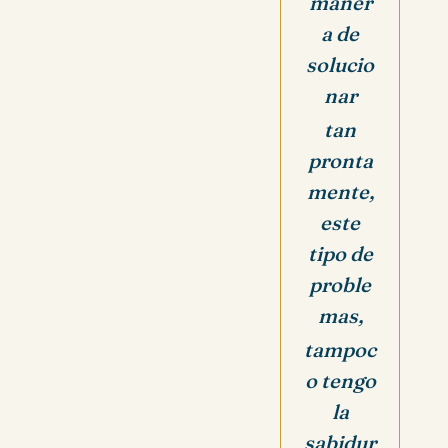
maner
a de
solucio
nar
tan
pronta
mente,
este
tipo de
proble
mas,
tampoc
o tengo
la
sabidur