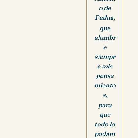
o de
Padua,
que
alumbr
e
siempr
e mis
pensa
miento
s,
para
que
todo lo
podam