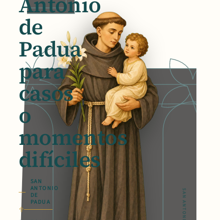
Antonio
de
Padua
para
casos
o
momentos
difíciles
SAN
ANTONIO
DE
PADUA