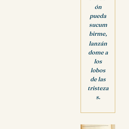
ón
pueda
sucum
birme,
lanzán
dome a
los
lobos
de las
tristeza
s.