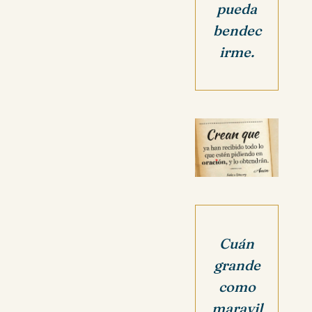
pueda
bendec
irme.
Cuán
grande
como
maravil