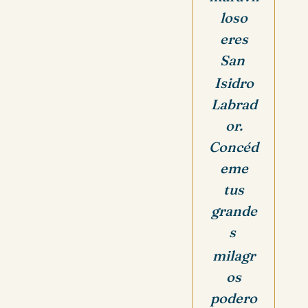
loso
eres
San
Isidro
Labrad
or.
Concéd
eme
tus
grande
s
milagr
os
podero