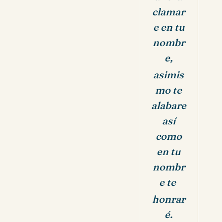
clamar
e en tu
nombr
e,
asimis
mo te
alabare
así
como
en tu
nombr
e te
honrar
é.