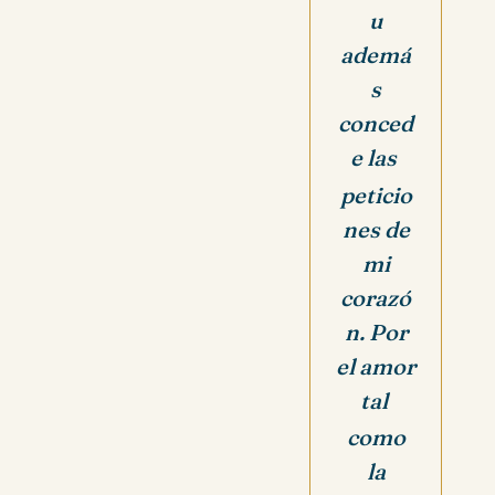
u
ademá
s
conced
e las
peticio
nes de
mi
corazó
n. Por
el amor
tal
como
la