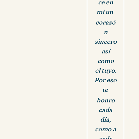
ce en
mí un
corazó
n
sincero
así
como
el tuyo.
Por eso
te
honro
cada
día,
como a
cada