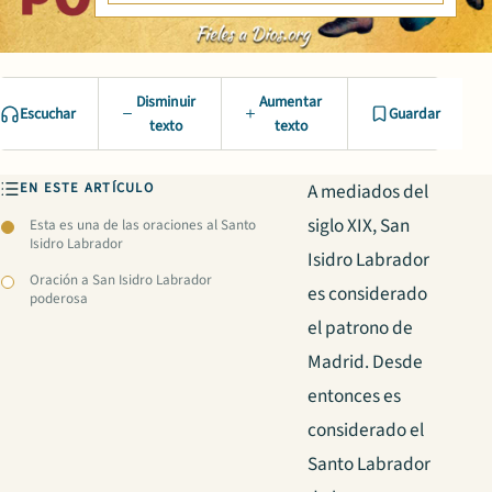
Disminuir
Aumentar
Escuchar
Guardar
texto
texto
EN ESTE ARTÍCULO
A mediados del
siglo XIX, San
Esta es una de las oraciones al Santo
Isidro Labrador
Isidro Labrador
Oración a San Isidro Labrador
es considerado
poderosa
el patrono de
Madrid. Desde
entonces es
considerado el
Santo Labrador