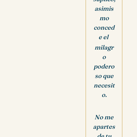
asimis
mo
conced
e el
milagr
o
podero
so que
necesit
o.
No me
apartes
de tu