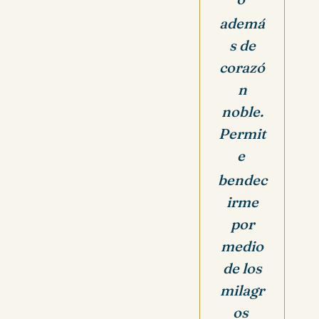
ademá
s de
corazó
n
noble.
Permit
e
bendec
irme
por
medio
de los
milagr
os