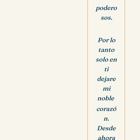
podero
sos.
Por lo
tanto
solo en
ti
dejare
mi
noble
corazó
n.
Desde
ahora