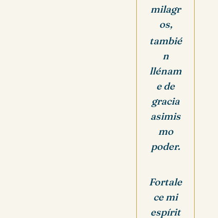
milagr
os,
tambié
n
llénam
e de
gracia
asimis
mo
poder.
Fortale
ce mi
espírit