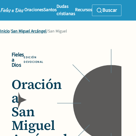
Dudas
Oraciones
Santos
Recursos
Buscar
cristianas
Inicio
/
San Miguel Arcángel
/
San Miguel
Fieles
EDICIÓN
a
DEVOCIONAL
Dios
Oración
a
San
Miguel