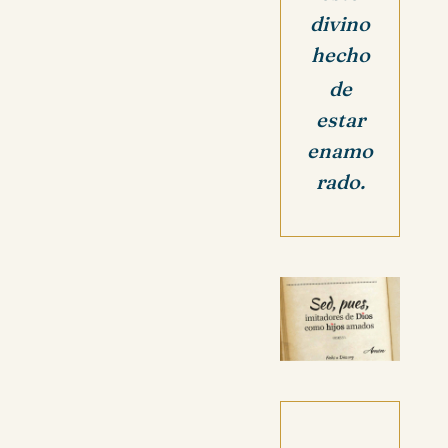
divino
hecho
de
estar
enamo
rado.