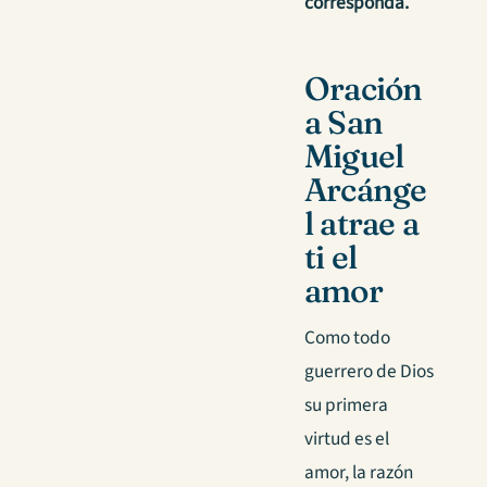
corresponda.
Oración
a San
Miguel
Arcánge
l atrae a
ti el
amor
Como todo
guerrero de Dios
su primera
virtud es el
amor, la razón