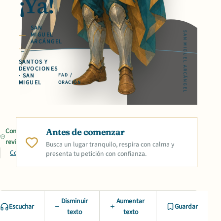
¡Ya!
SAN
SAN MIGUEL ARCÁNGEL
MIGUEL
ARCÁNGEL
SANTOS Y
DEVOCIONES
· SAN
FAD /
MIGUEL
ORACIÓN
Contenido
Antes de comenzar
revisado
Busca un lugar tranquilo, respira con calma y
Compartir
presenta tu petición con confianza.
Disminuir
Aumentar
Escuchar
Guardar
texto
texto