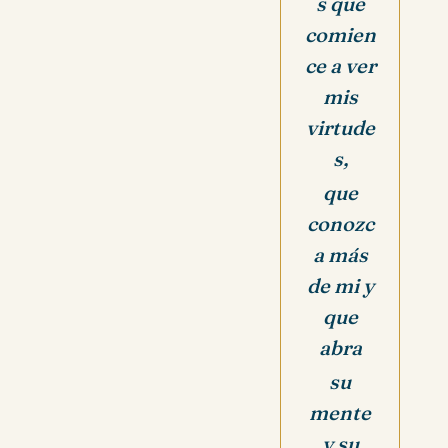
s que
comien
ce a ver
mis
virtude
s,
que
conozc
a más
de mi y
que
abra
su
mente
y su