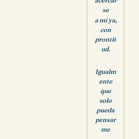
acercar
se
a mí ya,
con
prontit
ud.
Igualm
ente
que
solo
pueda
pensar
me