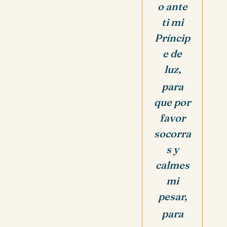
o ante
ti mi
Príncip
e de
luz,
para
que por
favor
socorra
s y
calmes
mi
pesar,
para