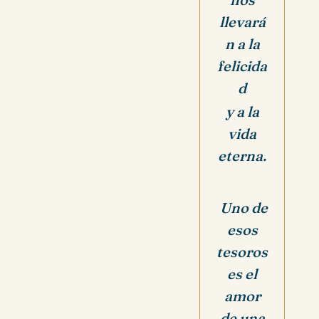
llevará
n a la
felicida
d
y a la
vida
eterna.
Uno de
esos
tesoros
es el
amor
de una