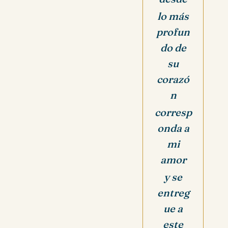
lo más
profun
do de
su
corazó
n
corresp
onda a
mi
amor
y se
entreg
ue a
este