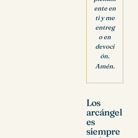
ente en
ti y me
entreg
o en
devoci
ón.
Amén.
Los
arcángel
es
siempre