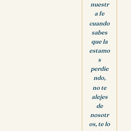
nuestr
a fe
cuando
sabes
que la
estamo
s
perdie
ndo,
no te
alejes
de
nosotr
os, te lo