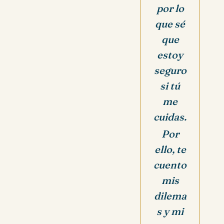
por lo
que sé
que
estoy
seguro
si tú
me
cuidas.
Por
ello, te
cuento
mis
dilema
s y mi