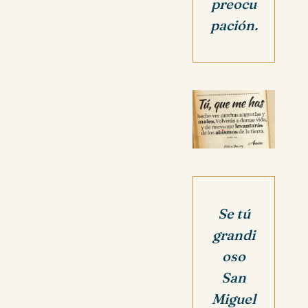
preocu
pación.
Se tú
grandi
oso
San
Miguel