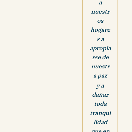
a
nuestr
os
hogare
s a
apropia
rse de
nuestr
a paz
y a
dañar
toda
tranqui
lidad
que en