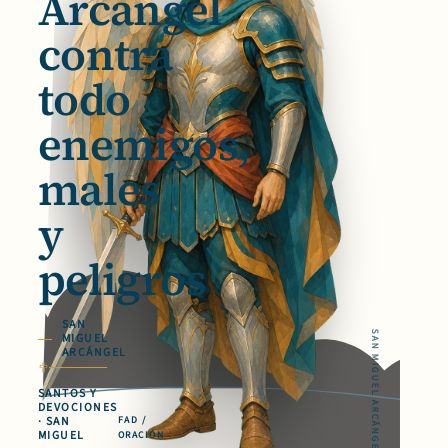
Arcángel
contra
todo
enemigos,
males
y
peligros
SAN
SAN MIGUEL ARCÁNGEL
MIGUEL
ARCÁNGEL
SANTOS Y
DEVOCIONES
· SAN
FAD /
MIGUEL
ORACIÓN