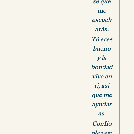
sé que
me
escuch
arás.
Tú eres
bueno
y la
bondad
vive en
ti, así
que me
ayudar
ás.
Confío
plenam