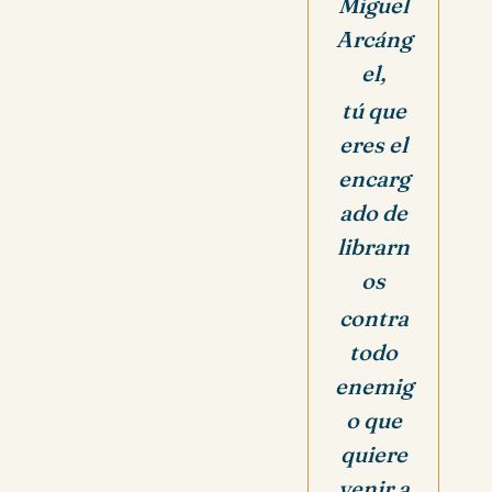
Miguel
Arcáng
el,
tú que
eres el
encarg
ado de
librarn
os
contra
todo
enemig
o que
quiere
venir a