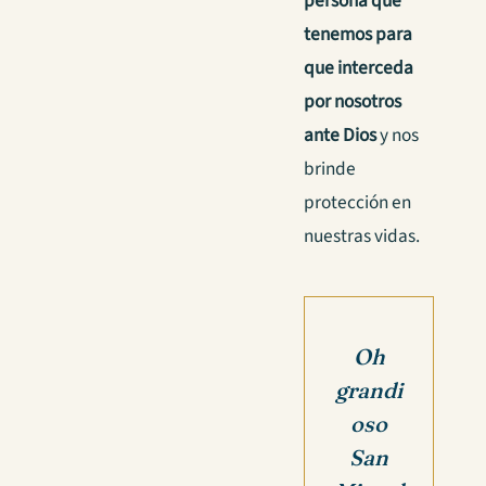
persona que
tenemos para
que interceda
por nosotros
ante Dios
y nos
brinde
protección en
nuestras vidas.
Oh
grandi
oso
San