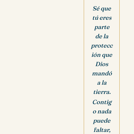
Sé que
tú eres
parte
de la
protecc
ión que
Dios
mandó
a la
tierra.
Contig
o nada
puede
faltar,