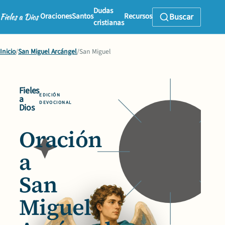
Dudas
Oraciones
Santos
Recursos
Buscar
cristianas
Inicio
/
San Miguel Arcángel
/
San Miguel
Fieles
EDICIÓN
a
DEVOCIONAL
Dios
Oración
a
San
Miguel