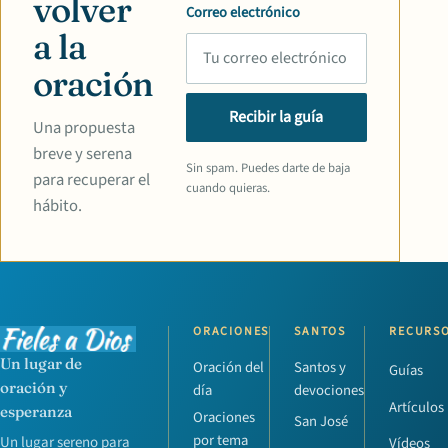
volver
Correo electrónico
a la
oración
Recibir la guía
Una propuesta
breve y serena
Sin spam. Puedes darte de baja
para recuperar el
cuando quieras.
hábito.
ORACIONES
SANTOS
RECURS
Un lugar de
Oración del
Santos y
Guías
oración y
día
devociones
Artículos
esperanza
Oraciones
San José
por tema
Un lugar sereno para
Vídeos