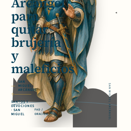
Arcángel
para
quitar
brujería
y
maleficios
SAN
SAN MIGUEL ARCÁNGEL
MIGUEL
ARCÁNGEL
SANTOS Y
DEVOCIONES
· SAN
FAD /
MIGUEL
ORACIÓN