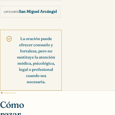
San Miguel Arcángel
CATEGORÍA
La oración puede
ofrecer consuelo y
fortaleza, pero no
sustituye la atención
médica, psicológica,
legal o profesional
cuando sea
necesaria.
Cómo
rezar