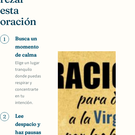
esta
oración
Busca un
1
momento
de calma
Elige un lugar
tranquilo
donde puedas
respirar y
concentrarte
en tu
intención.
Lee
2
despacio y
haz pausas