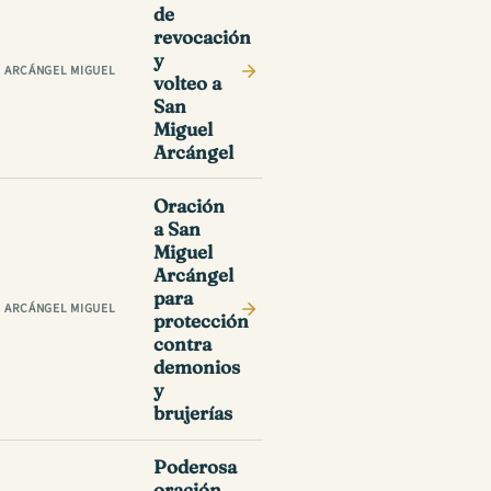
de
revocación
y
ARCÁNGEL MIGUEL
volteo a
San
Miguel
Arcángel
Oración
a San
Miguel
Arcángel
para
ARCÁNGEL MIGUEL
protección
contra
demonios
y
brujerías
Poderosa
oración