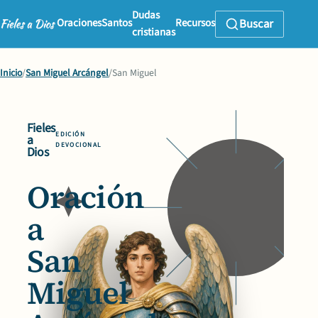
Dudas
Oraciones
Santos
Recursos
Buscar
cristianas
Inicio
/
San Miguel Arcángel
/
San Miguel
Fieles
EDICIÓN
a
DEVOCIONAL
Dios
Oración
a
San
Miguel