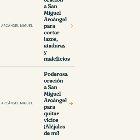
a San
Miguel
Arcángel
para
ARCÁNGEL MIGUEL
cortar
lazos,
ataduras
y
maleficios
Poderosa
oración
a San
Miguel
Arcángel
ARCÁNGEL MIGUEL
para
quitar
vicios
¡Aléjalos
de mí!