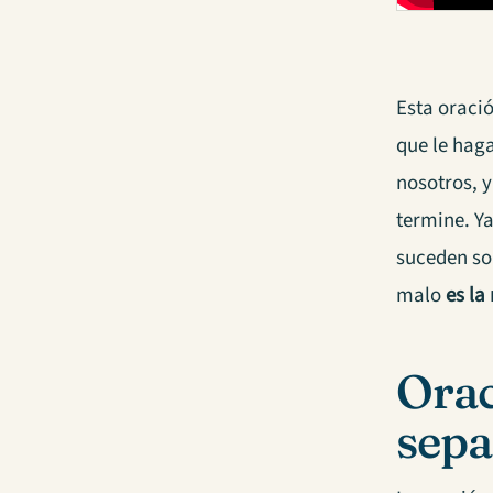
Esta oraci
que le hag
nosotros, 
termine. Ya
suceden so
malo
es la
Orac
sepa