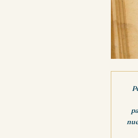
P
pa
nue