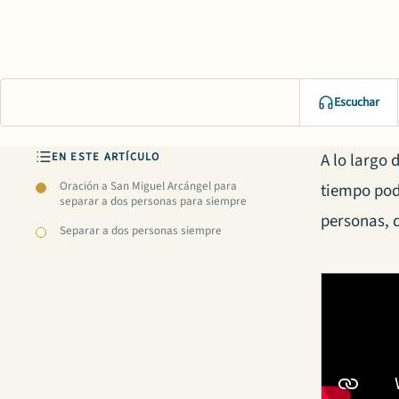
Escuchar
EN ESTE ARTÍCULO
A lo largo
Oración a San Miguel Arcángel para
tiempo pod
separar a dos personas para siempre
personas, 
Separar a dos personas siempre