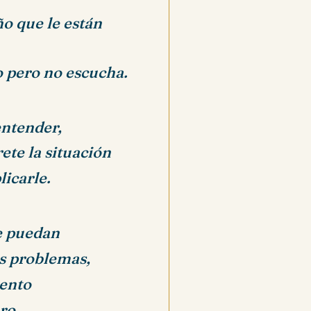
o que le están
o pero no escucha.
ntender,
ete la situación
licarle.
e puedan
es problemas,
iento
ro.