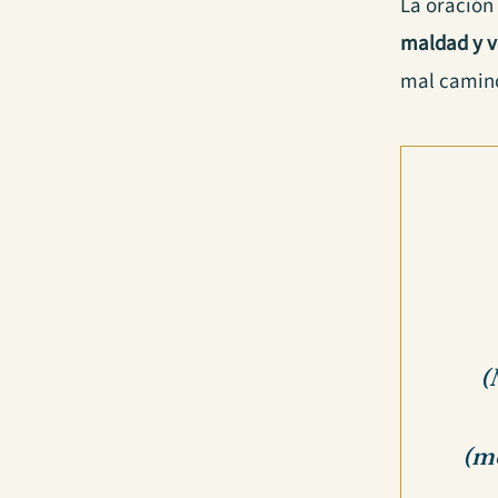
La oración
maldad y v
mal camino,
(
(me